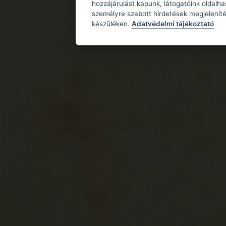
hozzájárulást kapunk, látogatóink oldalh
személyre szabott hirdetések megjeleníté
készüléken.
Adatvédelmi tájékoztató