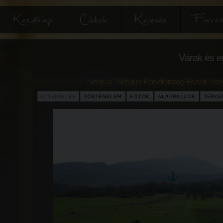
Kezdőlap
Cikkek
Keresés
Forrás
Várak és e
Nebljusi - Nebljusi
,
Horvátország
,
Horvát-Szl
ÁTTEKINTÉS
TÖRTÉNELEM
FOTÓK
ALAPRAJZOK
TÉRKÉ