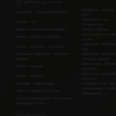
Új feltöltések, frissítések
Sajógömör - Várhegy 
Sajógömör - Őrtorony, elővédmű
vára
Feketeváros - Vár -
Tornalja - Vár
Városerődítés
Szalonna - Református templom
Meszes - Várhegy
Pusztacsalád - Szolga
Rakaca - A templom erődfala
várhely
Csehberek, Cseh-Bréz
Imbach - Imbach II., „Im Turner”
vára
Csehberek, Cseh-Brézó - Szlatina II.
Csehberek, Cseh-Bréz
erődítés
Szlatina I. sáncvár
Háromudvar - Erődítet
Tömörd - Ilonavár
templom
Rimabrézó - Evangéli
Dömös - Árpádvár
templom
Alsócsitár - Zsibrica hegy
Nyitragerencsér - Vár
Vulkapordány - Várhe
Kiéte - Evangélikus templom
(feltételezett)
Oroszlány (Majkpuszta) - Premontrei
Prépostság Romjai
Mobilalkalmazás