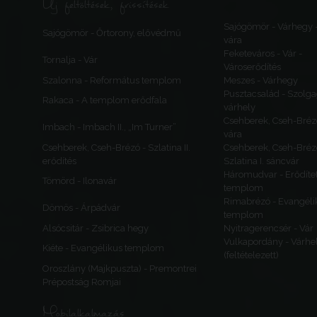
Új feltöltések, frissítések
Sajógömör - Várhegy 
Sajógömör - Őrtorony, elővédmű
vára
Feketeváros - Vár -
Tornalja - Vár
Városerődítés
Szalonna - Református templom
Meszes - Várhegy
Pusztacsalád - Szolga
Rakaca - A templom erődfala
várhely
Csehberek, Cseh-Bréz
Imbach - Imbach II., „Im Turner”
vára
Csehberek, Cseh-Brézó - Szlatina II.
Csehberek, Cseh-Bréz
erődítés
Szlatina I. sáncvár
Háromudvar - Erődítet
Tömörd - Ilonavár
templom
Rimabrézó - Evangéli
Dömös - Árpádvár
templom
Alsócsitár - Zsibrica hegy
Nyitragerencsér - Vár
Vulkapordány - Várhe
Kiéte - Evangélikus templom
(feltételezett)
Oroszlány (Majkpuszta) - Premontrei
Prépostság Romjai
Mobilalkalmazás