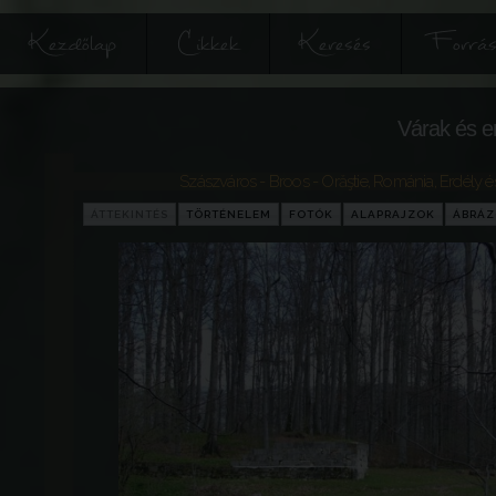
Kezdőlap
Cikkek
Keresés
Forrás
Várak és e
Szászváros - Broos - Orăştie
,
Románia
,
Erdély é
ÁTTEKINTÉS
TÖRTÉNELEM
FOTÓK
ALAPRAJZOK
ÁBRÁ