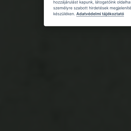
hozzájárulást kapunk, látogatóink oldalh
személyre szabott hirdetések megjeleníté
készüléken.
Adatvédelmi tájékoztató