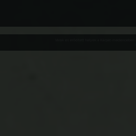
Várak és erődített helyek a Kárpát-medencében -