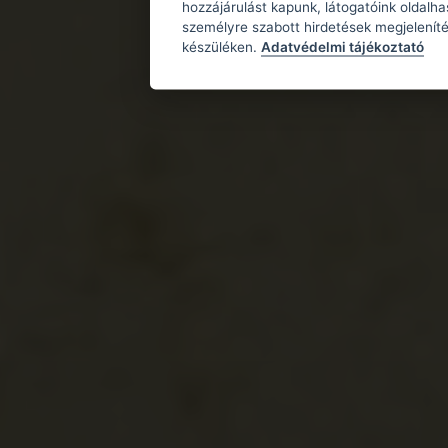
hozzájárulást kapunk, látogatóink oldalh
személyre szabott hirdetések megjeleníté
készüléken.
Adatvédelmi tájékoztató