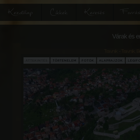
Kezdőlap
Cikkek
Keresés
Forrás
Várak és e
Travnik - Travnik
,
B
ÁTTEKINTÉS
TÖRTÉNELEM
FOTÓK
ALAPRAJZOK
LÉGIF