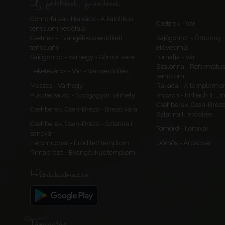
Új feltöltések, frissítések
Gömörfalva - Harkács - A katolikus
Csetnek - Vár
templom védőfala
Csetnek - Evangélikus erődített
Sajógömör - Őrtorony,
templom
elővédmű
Sajógömör - Várhegy - Gömör vára
Tornalja - Vár
Szalonna - Református
Feketeváros - Vár - Városerődítés
templom
Meszes - Várhegy
Rakaca - A templom er
Pusztacsalád - Szolgagyőr, várhely
Imbach - Imbach II., „I
Csehberek, Cseh-Brézó
Csehberek, Cseh-Brézó - Brezó vára
Szlatina II. erődítés
Csehberek, Cseh-Brézó - Szlatina I.
Tömörd - Ilonavár
sáncvár
Háromudvar - Erődített templom
Dömös - Árpádvár
Rimabrézó - Evangélikus templom
Mobilalkalmazás
Támogatás