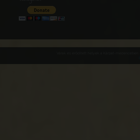
Várak és erődített helyek a Kárpát-medencében -