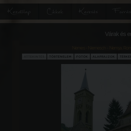
Kezdőlap
Cikkek
Keresés
Forrás
Várak és e
Nemes - Niemesch - Nemşa
,
Rom
ÁTTEKINTÉS
TÖRTÉNELEM
FOTÓK
ALAPRAJZOK
TÉRKÉ