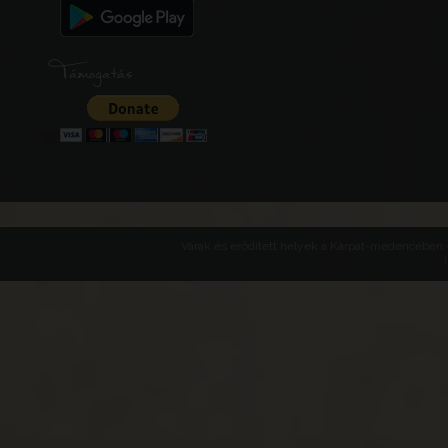
Támogatás
Várak és erődített helyek a Kárpát-medencében -