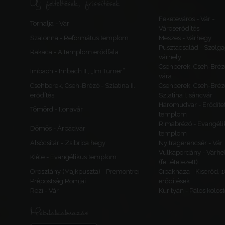
Új feltöltések, frissítések
Feketeváros - Vár -
Tornalja - Vár
Városerődítés
Szalonna - Református templom
Meszes - Várhegy
Pusztacsalád - Szolga
Rakaca - A templom erődfala
várhely
Csehberek, Cseh-Bréz
Imbach - Imbach II., „Im Turner”
vára
Csehberek, Cseh-Brézó - Szlatina II.
Csehberek, Cseh-Bréz
erődítés
Szlatina I. sáncvár
Háromudvar - Erődítet
Tömörd - Ilonavár
templom
Rimabrézó - Evangéli
Dömös - Árpádvár
templom
Alsócsitár - Zsibrica hegy
Nyitragerencsér - Vár
Vulkapordány - Várhe
Kiéte - Evangélikus templom
(feltételezett)
Oroszlány (Majkpuszta) - Premontrei
Cibakháza - Kiserőd, 
Prépostság Romjai
erődítések
Rezi - Vár
Kurityán - Pálos kolos
Mobilalkalmazás