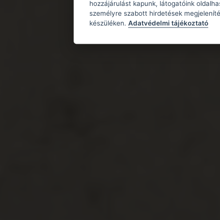
hozzájárulást kapunk, látogatóink oldalh
személyre szabott hirdetések megjeleníté
készüléken.
Adatvédelmi tájékoztató