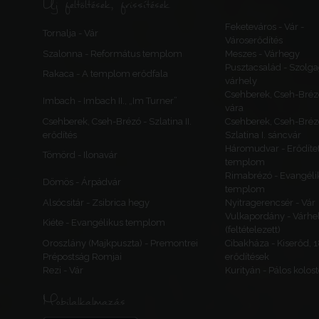
Új feltöltések, frissítések
Feketeváros - Vár -
Tornalja - Vár
Városerődítés
Szalonna - Református templom
Meszes - Várhegy
Pusztacsalád - Szolga
Rakaca - A templom erődfala
várhely
Csehberek, Cseh-Bréz
Imbach - Imbach II., „Im Turner”
vára
Csehberek, Cseh-Brézó - Szlatina II.
Csehberek, Cseh-Bréz
erődítés
Szlatina I. sáncvár
Háromudvar - Erődítet
Tömörd - Ilonavár
templom
Rimabrézó - Evangéli
Dömös - Árpádvár
templom
Alsócsitár - Zsibrica hegy
Nyitragerencsér - Vár
Vulkapordány - Várhe
Kiéte - Evangélikus templom
(feltételezett)
Oroszlány (Majkpuszta) - Premontrei
Cibakháza - Kiserőd, 
Prépostság Romjai
erődítések
Rezi - Vár
Kurityán - Pálos kolos
Mobilalkalmazás