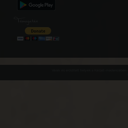
Támogatás
Várak és erődített helyek a Kárpát-medencében -