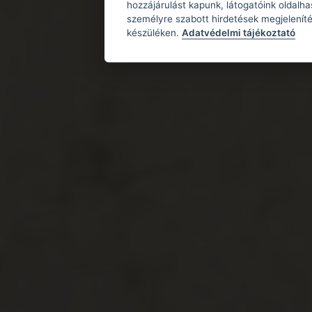
hozzájárulást kapunk, látogatóink oldalh
személyre szabott hirdetések megjeleníté
készüléken.
Adatvédelmi tájékoztató