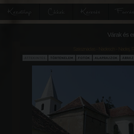
Kezdőlap
Cikkek
Keresés
Forrás
Várak és e
Szásznádas - Nadesch - Nadeş
,
R
ÁTTEKINTÉS
TÖRTÉNELEM
FOTÓK
ALAPRAJZOK
ÁBRÁ