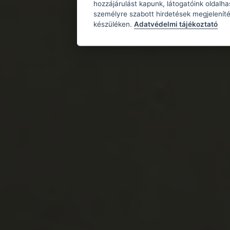
hozzájárulást kapunk, látogatóink oldalh
személyre szabott hirdetések megjeleníté
készüléken.
Adatvédelmi tájékoztató