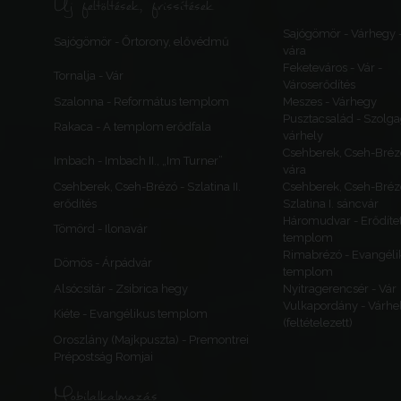
Új feltöltések, frissítések
Sajógömör - Várhegy 
Sajógömör - Őrtorony, elővédmű
vára
Feketeváros - Vár -
Tornalja - Vár
Városerődítés
Szalonna - Református templom
Meszes - Várhegy
Pusztacsalád - Szolga
Rakaca - A templom erődfala
várhely
Csehberek, Cseh-Bréz
Imbach - Imbach II., „Im Turner”
vára
Csehberek, Cseh-Brézó - Szlatina II.
Csehberek, Cseh-Bréz
erődítés
Szlatina I. sáncvár
Háromudvar - Erődítet
Tömörd - Ilonavár
templom
Rimabrézó - Evangéli
Dömös - Árpádvár
templom
Alsócsitár - Zsibrica hegy
Nyitragerencsér - Vár
Vulkapordány - Várhe
Kiéte - Evangélikus templom
(feltételezett)
Oroszlány (Majkpuszta) - Premontrei
Prépostság Romjai
Mobilalkalmazás