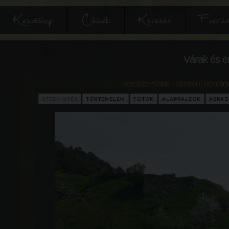
Kezdőlap
Cikkek
Keresés
Forrás
Várak és e
Kézdiszentlélek - Sânzieni
,
Románi
ÁTTEKINTÉS
TÖRTÉNELEM
FOTÓK
ALAPRAJZOK
ÁBRÁ