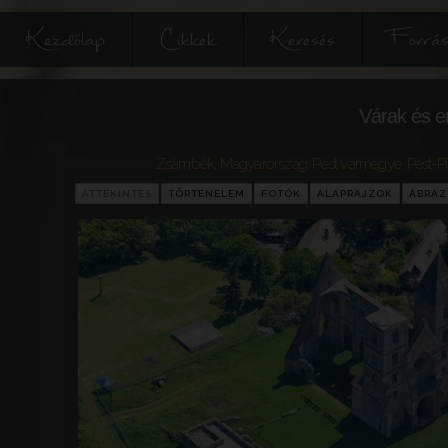
Kezdőlap
Cikkek
Keresés
Forrás
Várak és e
Zsámbék
,
Magyarország
,
Pest vármegye
,
Pest-P
ÁTTEKINTÉS
TÖRTÉNELEM
FOTÓK
ALAPRAJZOK
ÁBRÁ