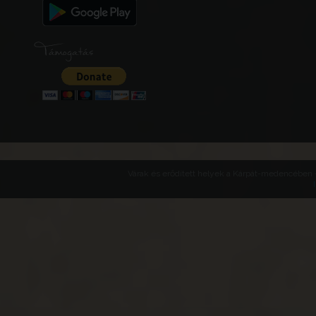
Támogatás
Várak és erődített helyek a Kárpát-medencében -