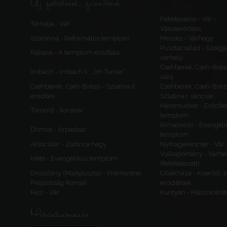
Új feltöltések, frissítések
Feketeváros - Vár -
Tornalja - Vár
Városerődítés
Szalonna - Református templom
Meszes - Várhegy
Pusztacsalád - Szolga
Rakaca - A templom erődfala
várhely
Csehberek, Cseh-Bréz
Imbach - Imbach II., „Im Turner”
vára
Csehberek, Cseh-Brézó - Szlatina II.
Csehberek, Cseh-Bréz
erődítés
Szlatina I. sáncvár
Háromudvar - Erődítet
Tömörd - Ilonavár
templom
Rimabrézó - Evangéli
Dömös - Árpádvár
templom
Alsócsitár - Zsibrica hegy
Nyitragerencsér - Vár
Vulkapordány - Várhe
Kiéte - Evangélikus templom
(feltételezett)
Oroszlány (Majkpuszta) - Premontrei
Cibakháza - Kiserőd, 
Prépostság Romjai
erődítések
Rezi - Vár
Kurityán - Pálos kolos
Mobilalkalmazás