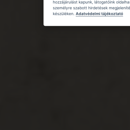
hozzájárulást kapunk, látogatóink oldalh
személyre szabott hirdetések megjeleníté
készüléken.
Adatvédelmi tájékoztató