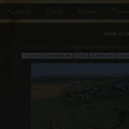
Kezdőlap
Cikkek
Keresés
Forrás
Várak és e
Monospetri - Petreu
,
Románia
,
E
ÁTTEKINTÉS
TÖRTÉNELEM
FOTÓK
ALAPRAJZOK
LÉGIF