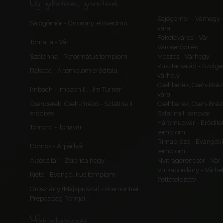
Új feltöltések, frissítések
Sajógömör - Várhegy 
Sajógömör - Őrtorony, elővédmű
vára
Feketeváros - Vár -
Tornalja - Vár
Városerődítés
Szalonna - Református templom
Meszes - Várhegy
Pusztacsalád - Szolga
Rakaca - A templom erődfala
várhely
Csehberek, Cseh-Bréz
Imbach - Imbach II., „Im Turner”
vára
Csehberek, Cseh-Brézó - Szlatina II.
Csehberek, Cseh-Bréz
erődítés
Szlatina I. sáncvár
Háromudvar - Erődítet
Tömörd - Ilonavár
templom
Rimabrézó - Evangéli
Dömös - Árpádvár
templom
Alsócsitár - Zsibrica hegy
Nyitragerencsér - Vár
Vulkapordány - Várhe
Kiéte - Evangélikus templom
(feltételezett)
Oroszlány (Majkpuszta) - Premontrei
Prépostság Romjai
Mobilalkalmazás