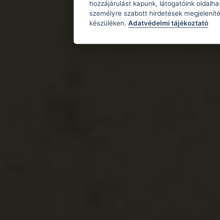
hozzájárulást kapunk, látogatóink oldalh
személyre szabott hirdetések megjeleníté
készüléken.
Adatvédelmi tájékoztató