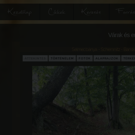
Kezdőlap
Cikkek
Keresés
Forrás
Várak és e
Selmecbánya - Schemnitz - Banská
ÁTTEKINTÉS
TÖRTÉNELEM
FOTÓK
ALAPRAJZOK
TÉRKÉ