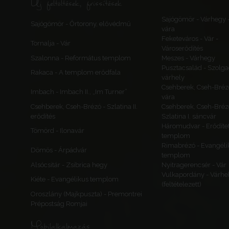
Új feltöltések, frissítések
Sajógömör - Várhegy 
Sajógömör - Őrtorony, elővédmű
vára
Feketeváros - Vár -
Tornalja - Vár
Városerődítés
Szalonna - Református templom
Meszes - Várhegy
Pusztacsalád - Szolga
Rakaca - A templom erődfala
várhely
Csehberek, Cseh-Bréz
Imbach - Imbach II., „Im Turner”
vára
Csehberek, Cseh-Brézó - Szlatina II.
Csehberek, Cseh-Bréz
erődítés
Szlatina I. sáncvár
Háromudvar - Erődítet
Tömörd - Ilonavár
templom
Rimabrézó - Evangéli
Dömös - Árpádvár
templom
Alsócsitár - Zsibrica hegy
Nyitragerencsér - Vár
Vulkapordány - Várhe
Kiéte - Evangélikus templom
(feltételezett)
Oroszlány (Majkpuszta) - Premontrei
Prépostság Romjai
Mobilalkalmazás