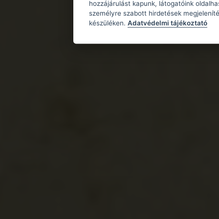
hozzájárulást kapunk, látogatóink oldalh
személyre szabott hirdetések megjeleníté
készüléken.
Adatvédelmi tájékoztató