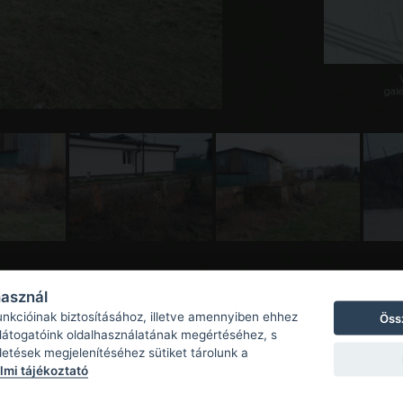
galé
használ
unkcióinak biztosításához, illetve amennyiben ehhez
Öss
 látogatóink oldalhasználatának megértéséhez, s
detések megjelenítéséhez sütiket tárolunk a
mi tájékoztató