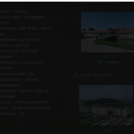
Kapcsolódó látnivalók
eszes - Várhegy
usztacsalád - Szolgagyőr,
árhely
sehberek, Cseh-Brézó - Brezó
ára
sehberek, Cseh-Brézó -
zlatina I. sáncvár
áromudvar - Erődített
Holics
emplom
vár - kastély
imabrézó - Evangélikus
emplom
Ajánlott látnivalók
yitragerencsér - Vár
ulkapordány - Várhely
feltételezett)
ibakháza - Kiserőd, 1849-es
rődítések
urityán - Pálos kolostorrom
ímes - Gímes (Ghymes) vára
sztergom - Vár
Fülek