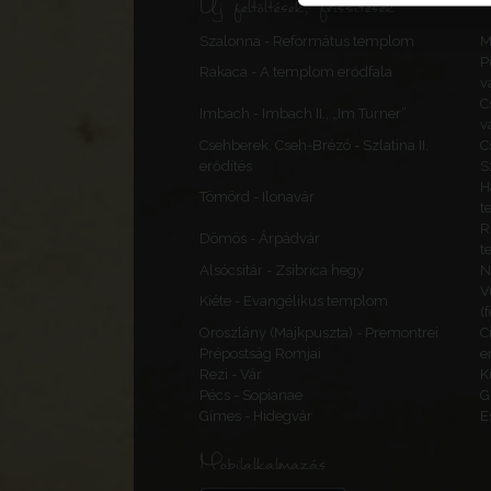
Új feltöltések, frissítések
Szalonna - Református templom
M
P
Rakaca - A templom erődfala
v
C
Imbach - Imbach II., „Im Turner”
v
Csehberek, Cseh-Brézó - Szlatina II.
C
erődítés
S
H
Tömörd - Ilonavár
t
R
Dömös - Árpádvár
t
Alsócsitár - Zsibrica hegy
N
V
Kiéte - Evangélikus templom
(
Oroszlány (Majkpuszta) - Premontrei
C
Prépostság Romjai
e
Rezi - Vár
K
Pécs - Sopianae
G
Gímes - Hidegvár
E
Mobilalkalmazás