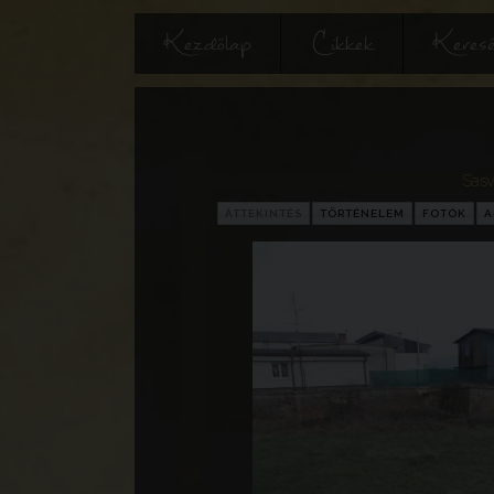
Kezdőlap
Cikkek
Keres
Sasv
ÁTTEKINTÉS
TÖRTÉNELEM
FOTÓK
A