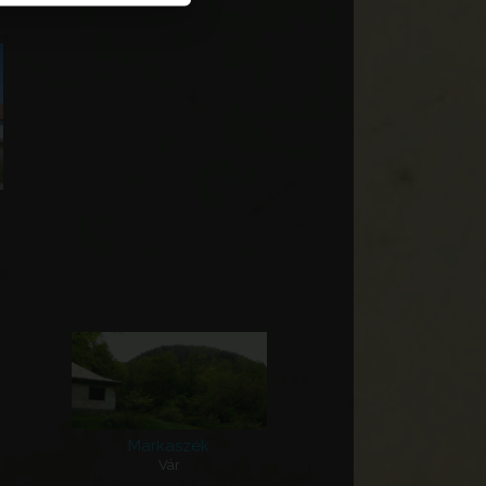
Márkaszék
Vár