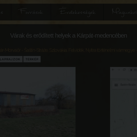
és
Források
Érdekességek
Magunkró
Várak és erődített helyek a Kárpát-medencében
ár-Morvaőr - Šaštín-Stráže
,
Szlovákia
,
Felvidék
,
Nyitra történelmi vármegye
-
LAPRAJZOK
TÉRKÉP