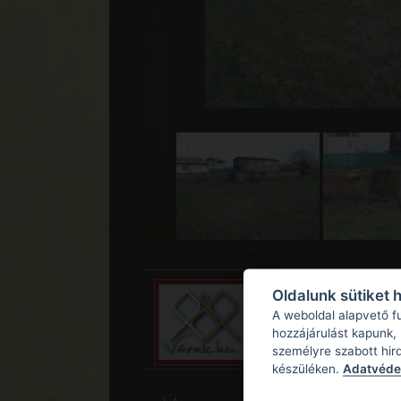
Oldalunk sütiket 
A weboldal alapvető f
hozzájárulást kapunk,
személyre szabott hir
készüléken.
Adatvédel