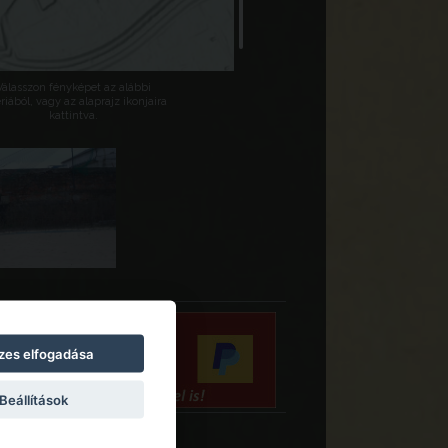
Válasszon fényképet az alábbi
riából, vagy az alaprajz ikonjaira
kattintva.
zes elfogadása
Beállítások