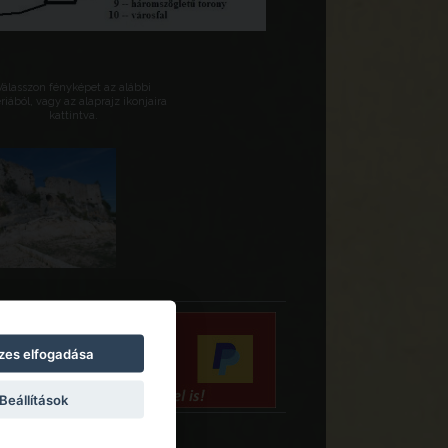
Válasszon fényképet az alábbi
riából, vagy az alaprajz ikonjaira
kattintva.
zes elfogadása
Beállítások