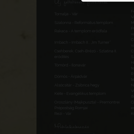
Új feltöltések, frissítések
F
Tornalja - Vár
V
Szalonna - Református templom
M
P
Rakaca - A templom erődfala
v
C
Imbach - Imbach II., „Im Turner”
v
Csehberek, Cseh-Brézó - Szlatina II.
C
erődítés
S
H
Tömörd - Ilonavár
t
R
Dömös - Árpádvár
t
Alsócsitár - Zsibrica hegy
N
V
Kiéte - Evangélikus templom
(
Oroszlány (Majkpuszta) - Premontrei
C
Prépostság Romjai
e
Rezi - Vár
K
Mobilalkalmazás