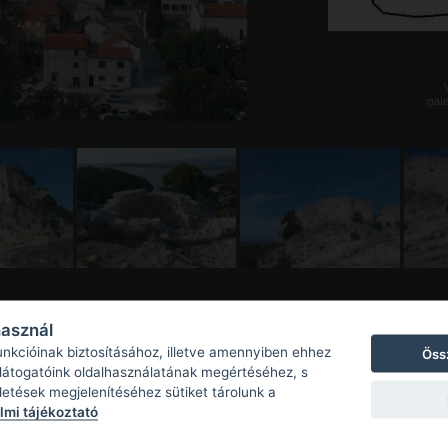
galé
használ
unkcióinak biztosításához, illetve amennyiben ehhez
Öss
 látogatóink oldalhasználatának megértéséhez, s
detések megjelenítéséhez sütiket tárolunk a
mi tájékoztató