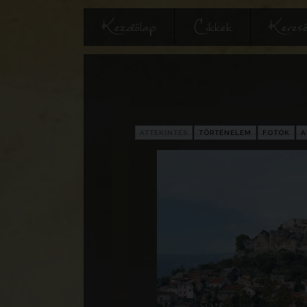
Kezdőlap
Cikkek
Keres
ÁTTEKINTÉS
TÖRTÉNELEM
FOTÓK
A