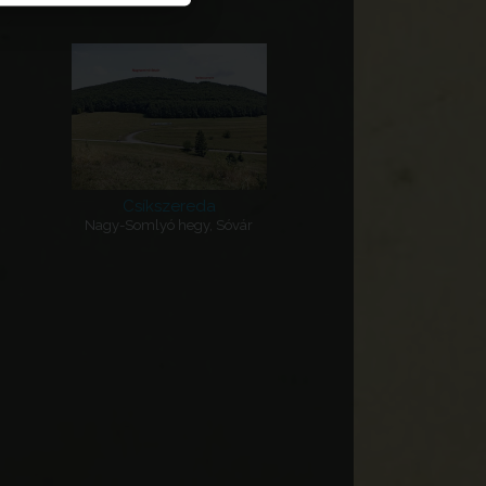
Csíkszereda
Nagy-Somlyó hegy, Sóvár