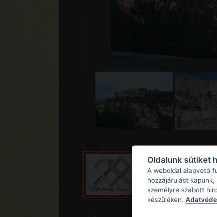
Oldalunk sütiket 
A weboldal alapvető f
hozzájárulást kapunk,
személyre szabott hir
készüléken.
Adatvédel