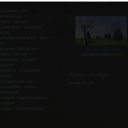
Ajánlott látnivalók
eketeváros - Vár -
ároserődítés
eszes - Várhegy
usztacsalád - Szolgagyőr,
árhely
sehberek, Cseh-Brézó - Brezó
ára
sehberek, Cseh-Brézó -
Gyergyószárhegy
zlatina I. sáncvár
Tatárdomb (Tatárhalom)
áromudvar - Erődített
emplom
imabrézó - Evangélikus
Keresési előzmények
emplom
yitragerencsér - Vár
Novigrad - Vár
ulkapordány - Várhely
feltételezett)
ibakháza - Kiserőd, 1849-es
rődítések
urityán - Pálos kolostorrom