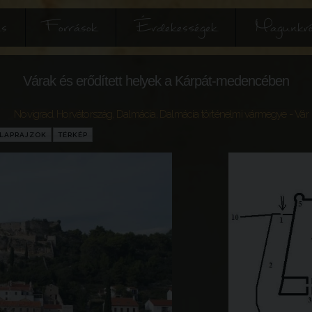
és
Források
Érdekességek
Magunkró
Várak és erődített helyek a Kárpát-medencében
Novigrad
,
Horvátország
,
Dalmácia
,
Dalmácia történelmi vármegye
- Vár
LAPRAJZOK
TÉRKÉP