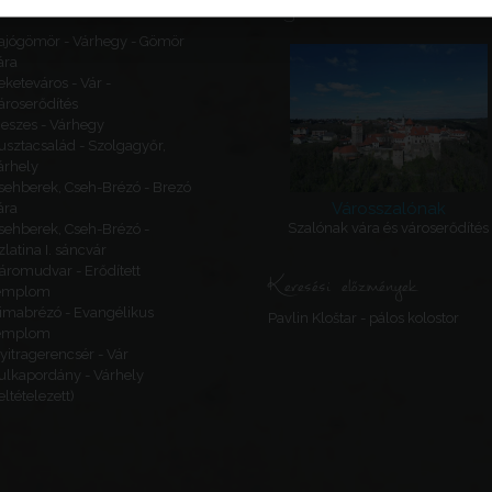
Ajánlott látnivalók
ajógömör - Várhegy - Gömör
ára
eketeváros - Vár -
ároserődítés
eszes - Várhegy
usztacsalád - Szolgagyőr,
árhely
sehberek, Cseh-Brézó - Brezó
Városszalónak
ára
Szalónak vára és városerődítés
sehberek, Cseh-Brézó -
zlatina I. sáncvár
áromudvar - Erődített
Keresési előzmények
emplom
imabrézó - Evangélikus
Pavlin Kloštar - pálos kolostor
emplom
yitragerencsér - Vár
ulkapordány - Várhely
feltételezett)