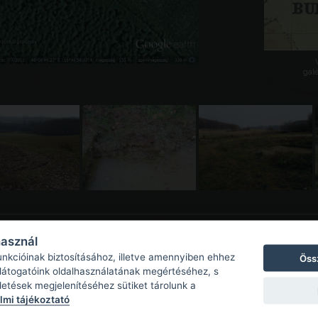
galé
használ
unkcióinak biztosításához, illetve amennyiben ehhez
Öss
 látogatóink oldalhasználatának megértéséhez, s
detések megjelenítéséhez sütiket tárolunk a
mi tájékoztató