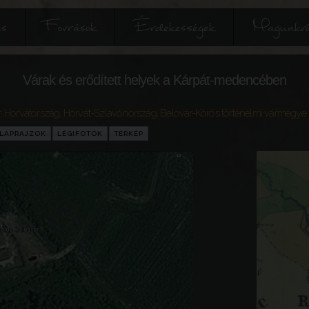
és
Források
Érdekességek
Magunkró
Várak és erődített helyek a Kárpát-medencében
r
,
Horvátország
,
Horvát-Szlavónország
,
Belovár-Körös történelmi vármegye
LAPRAJZOK
LÉGIFOTÓK
TÉRKÉP