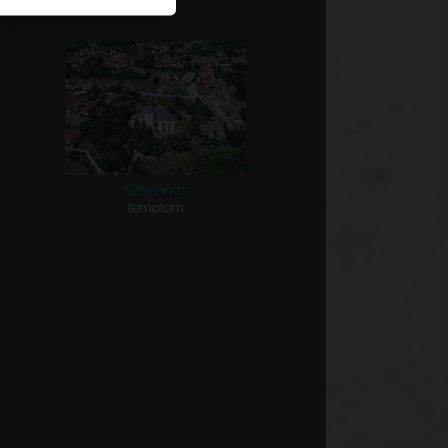
Szerencs
templom