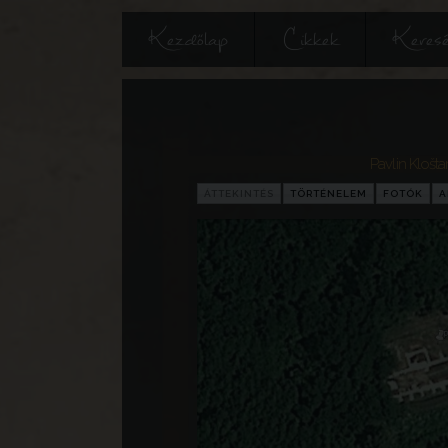
Kezdőlap
Cikkek
Keres
Pavlin Klošta
ÁTTEKINTÉS
TÖRTÉNELEM
FOTÓK
A