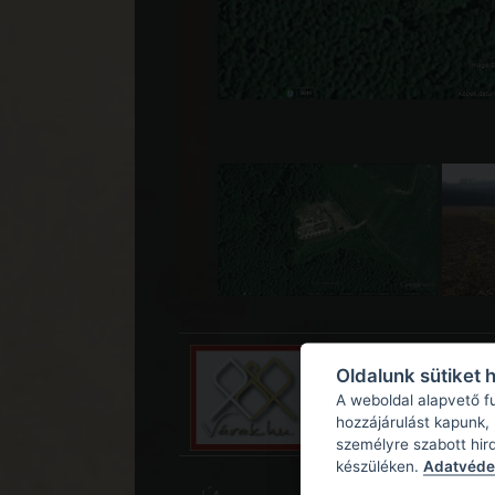
Oldalunk sütiket 
A weboldal alapvető f
hozzájárulást kapunk,
személyre szabott hir
készüléken.
Adatvédel