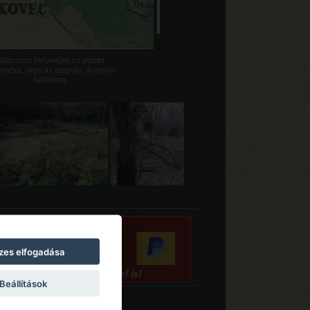
Válasszon fényképet az alábbi
riából, vagy az alaprajz ikonjaira
kattintva.
zes elfogadása
Beállítások