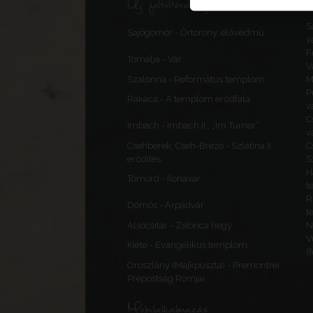
Új feltöltések, frissítések
S
Sajógömör - Őrtorony, elővédmű
v
F
Tornalja - Vár
V
Szalonna - Református templom
M
P
Rakaca - A templom erődfala
v
C
Imbach - Imbach II., „Im Turner”
v
Csehberek, Cseh-Brézó - Szlatina II.
C
erődítés
S
H
Tömörd - Ilonavár
t
R
Dömös - Árpádvár
t
Alsócsitár - Zsibrica hegy
N
V
Kiéte - Evangélikus templom
(
Oroszlány (Majkpuszta) - Premontrei
Prépostság Romjai
Mobilalkalmazás