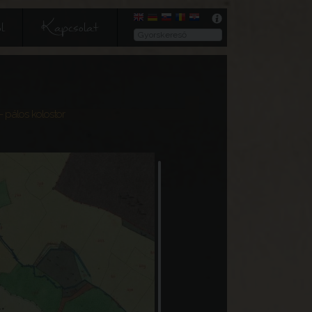
l
Kapcsolat
- pálos kolostor