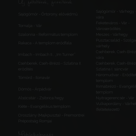
Új feltöltések, frissítések
Sajógömör - Várhegy 
Sajógömör - Őrtorony, elővédmű
vára
Feketeváros - Vár -
Tornalja - Vár
Városerődítés
Szalonna - Református templom
Meszes - Várhegy
Pusztacsalád - Szolga
Rakaca - A templom erődfala
várhely
Csehberek, Cseh-Bréz
Imbach - Imbach II., „Im Turner”
vára
Csehberek, Cseh-Brézó - Szlatina II.
Csehberek, Cseh-Bréz
erődítés
Szlatina I. sáncvár
Háromudvar - Erődítet
Tömörd - Ilonavár
templom
Rimabrézó - Evangéli
Dömös - Árpádvár
templom
Alsócsitár - Zsibrica hegy
Nyitragerencsér - Vár
Vulkapordány - Várhe
Kiéte - Evangélikus templom
(feltételezett)
Oroszlány (Majkpuszta) - Premontrei
Prépostság Romjai
Mobilalkalmazás