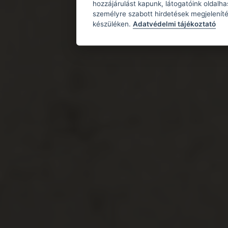
hozzájárulást kapunk, látogatóink oldalh
személyre szabott hirdetések megjeleníté
készüléken.
Adatvédelmi tájékoztató