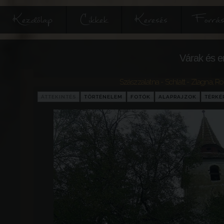
Kezdőlap
Cikkek
Keresés
Forrás
Várak és e
Szászzalatna - Schlatt - Zlagna
,
Ro
ÁTTEKINTÉS
TÖRTÉNELEM
FOTÓK
ALAPRAJZOK
TÉRKÉ