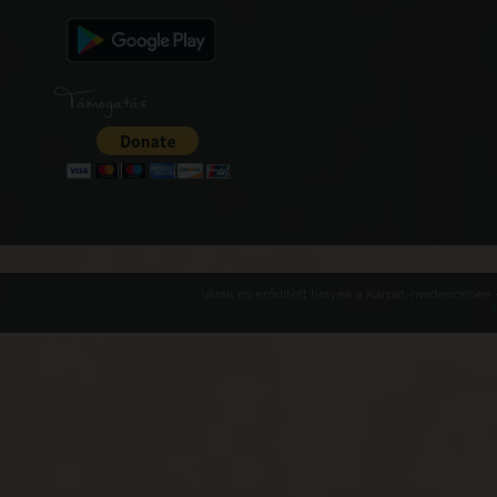
Támogatás
Várak és erődített helyek a Kárpát-medencében -