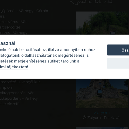
Kapcsolódó látnivalók
ajógömör - Várhegy - Gömör
ára
eketeváros - Vár -
ároserődítés
eszes - Várhegy
usztacsalád - Szolgagyőr,
használ
árhely
sehberek, Cseh-Brézó - Brezó
unkcióinak biztosításához, illetve amennyiben ehhez
Öss
Zólyom
ára
 látogatóink oldalhasználatának megértéséhez, s
Mátyásfalva, Árpád-kori sáncvá
sehberek, Cseh-Brézó -
detések megjelenítéséhez sütiket tárolunk a
zlatina I. sáncvár
mi tájékoztató
áromudvar - Erődített
emplom
imabrézó - Evangélikus
emplom
yitragerencsér - Vár
ulkapordány - Várhely
feltételezett)
Zólyom
Ó-Zólyom - Pusztavár