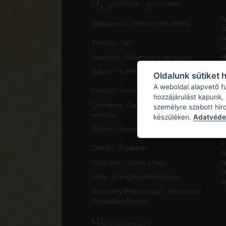
Új feltöltések, frissítések
S
Sajógömör - Őrtorony, elővédmű
v
F
Tornalja - Vár
V
Szalonna - Református templom
M
P
Rakaca - A templom erődfala
Oldalunk sütiket 
v
C
A weboldal alapvető f
Imbach - Imbach II., „Im Turner”
v
hozzájárulást kapunk,
Csehberek, Cseh-Brézó - Szlatina II.
C
személyre szabott hir
erődítés
S
készüléken.
Adatvédel
H
Tömörd - Ilonavár
t
R
Dömös - Árpádvár
t
Alsócsitár - Zsibrica hegy
N
V
Kiéte - Evangélikus templom
(
Oroszlány (Majkpuszta) - Premontrei
Prépostság Romjai
Mobilalkalmazás