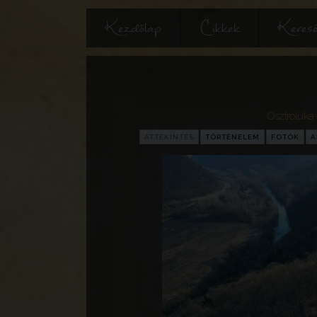
Kezdőlap
Cikkek
Keres
Osztroluka 
ÁTTEKINTÉS
TÖRTÉNELEM
FOTÓK
A