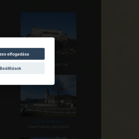
zes elfogadása
Zólyom
r
Várkastély, „Anjou" vár
Beállítások
Zólyombúcs
Szent Mihály templom