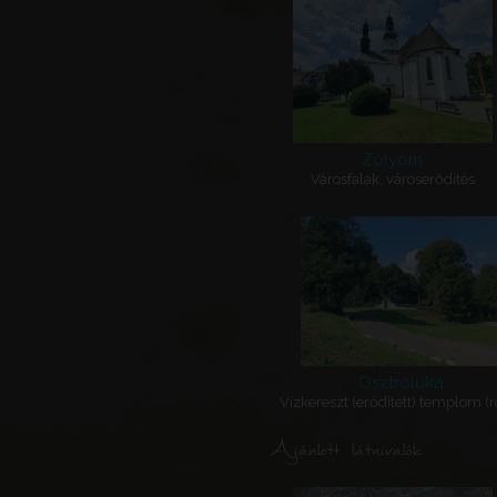
Zólyom
Városfalak, városerődítés
Osztroluka
Vízkereszt (erődített) templom (
Ajánlott látnivalók