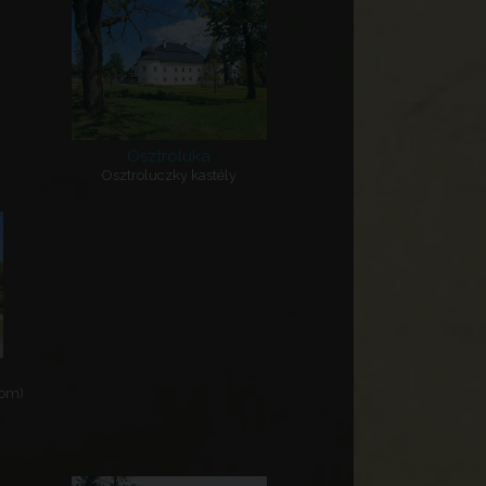
Osztroluka
Osztroluczky kastély
rom)