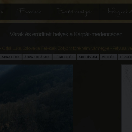
és
Források
Érdekességek
Magunkró
Várak és erődített helyek a Kárpát-medencében
- Ostrá Lúka
,
Szlovákia
,
Felvidék
,
Zólyom történelmi vármegye
- Petyusa vá
LAPRAJZOK
ÁBRÁZOLÁSOK
LÉGIFOTÓK
ARCHÍVUM
VIDEÓK
TÉRKÉ