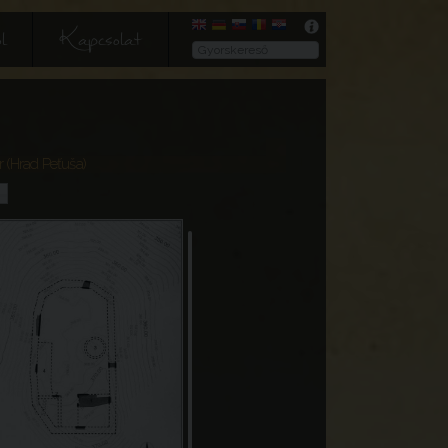
l
Kapcsolat
r (Hrad Peťuša)
P