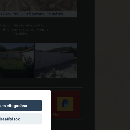
Válasszon fényképet az alábbi
riából, vagy az alaprajz ikonjaira
kattintva.
zes elfogadása
Beállítások