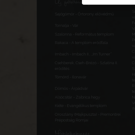
Új feltöltések, frissítések
S
Sajógömör - Őrtorony, elővédmű
v
F
Tornalja - Vár
V
Szalonna - Református templom
M
P
Rakaca - A templom erődfala
v
C
Imbach - Imbach II., „Im Turner”
v
Csehberek, Cseh-Brézó - Szlatina II.
C
erődítés
S
H
Tömörd - Ilonavár
t
R
Dömös - Árpádvár
t
Alsócsitár - Zsibrica hegy
N
V
Kiéte - Evangélikus templom
(
Oroszlány (Majkpuszta) - Premontrei
Prépostság Romjai
Mobilalkalmazás