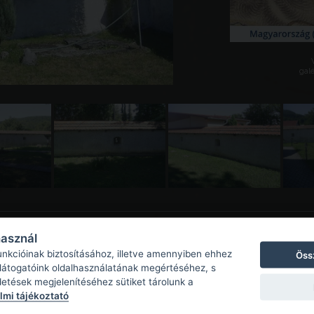
galé
használ
unkcióinak biztosításához, illetve amennyiben ehhez
Öss
 látogatóink oldalhasználatának megértéséhez, s
detések megjelenítéséhez sütiket tárolunk a
mi tájékoztató