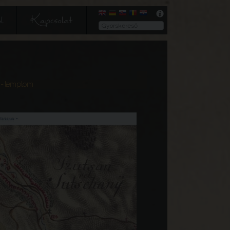
l
Kapcsolat
- templom