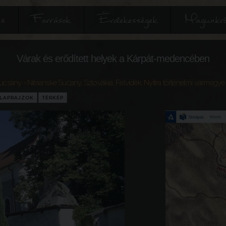
és
Források
Érdekességek
Magunkró
Várak és erődített helyek a Kárpát-medencében
zucsány - Nitrianske Sučany
,
Szlovákia
,
Felvidék
,
Nyitra történelmi vármegye
LAPRAJZOK
TÉRKÉP