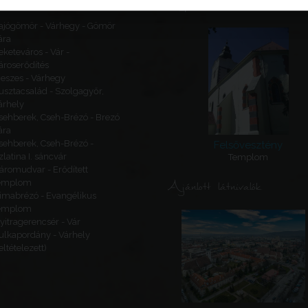
Kapcsolódó látnivalók
ajógömör - Várhegy - Gömör
ára
eketeváros - Vár -
ároserődítés
eszes - Várhegy
usztacsalád - Szolgagyőr,
árhely
sehberek, Cseh-Brézó - Brezó
ára
sehberek, Cseh-Brézó -
Felsővesztény
zlatina I. sáncvár
Templom
áromudvar - Erődített
Ajánlott látnivalók
emplom
imabrézó - Evangélikus
emplom
yitragerencsér - Vár
ulkapordány - Várhely
feltételezett)