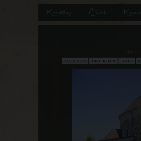
Kezdőlap
Cikkek
Keres
Nyitras
ÁTTEKINTÉS
TÖRTÉNELEM
FOTÓK
A