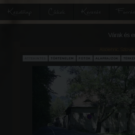
Kezdőlap
Cikkek
Keresés
Forrás
Várak és e
Alsólehnic
,
Szlovák
ÁTTEKINTÉS
TÖRTÉNELEM
FOTÓK
ALAPRAJZOK
TÉRKÉ