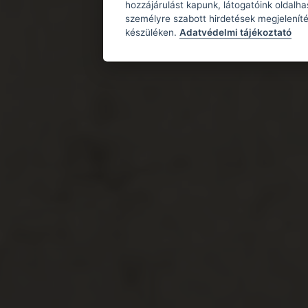
hozzájárulást kapunk, látogatóink oldalh
személyre szabott hirdetések megjeleníté
készüléken.
Adatvédelmi tájékoztató