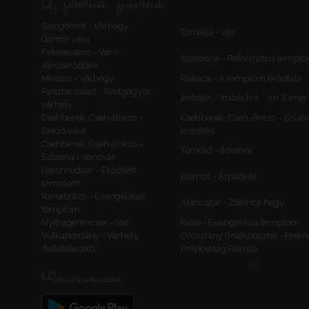
Új feltöltések, frissítések
Sajógömör - Várhegy -
Tornalja - Vár
Gömör vára
Feketeváros - Vár -
Szalonna - Református templ
Városerődítés
Meszes - Várhegy
Rakaca - A templom erődfala
Pusztacsalád - Szolgagyőr,
Imbach - Imbach II., „Im Turner
várhely
Csehberek, Cseh-Brézó -
Csehberek, Cseh-Brézó - Szlatina
Brezó vára
erődítés
Csehberek, Cseh-Brézó -
Tömörd - Ilonavár
Szlatina I. sáncvár
Háromudvar - Erődített
Dömös - Árpádvár
templom
Rimabrézó - Evangélikus
Alsócsitár - Zsibrica hegy
templom
Nyitragerencsér - Vár
Kiéte - Evangélikus templom
Vulkapordány - Várhely
Oroszlány (Majkpuszta) - Prem
(feltételezett)
Prépostság Romjai
Mobilalkalmazás