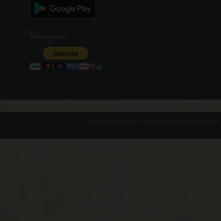
Támogatás
Várak és erődített helyek a Kárpát-medencében -