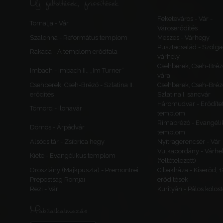
Új feltöltések, frissítések
Feketeváros - Vár -
Tornalja - Vár
Városerődítés
Szalonna - Református templom
Meszes - Várhegy
Pusztacsalád - Szolga
Rakaca - A templom erődfala
várhely
Csehberek, Cseh-Bréz
Imbach - Imbach II., „Im Turner”
vára
Csehberek, Cseh-Brézó - Szlatina II.
Csehberek, Cseh-Bréz
erődítés
Szlatina I. sáncvár
Háromudvar - Erődítet
Tömörd - Ilonavár
templom
Rimabrézó - Evangéli
Dömös - Árpádvár
templom
Alsócsitár - Zsibrica hegy
Nyitragerencsér - Vár
Vulkapordány - Várhe
Kiéte - Evangélikus templom
(feltételezett)
Oroszlány (Majkpuszta) - Premontrei
Cibakháza - Kiserőd, 
Prépostság Romjai
erődítések
Rezi - Vár
Kurityán - Pálos kolos
Mobilalkalmazás