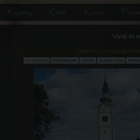
Kezdőlap
Cikkek
Keresés
Forrás
Várak és e
Donja Voća
,
Horvátország
,
Horvá
ÁTTEKINTÉS
TÖRTÉNELEM
FOTÓK
ALAPRAJZOK
TÉRKÉ