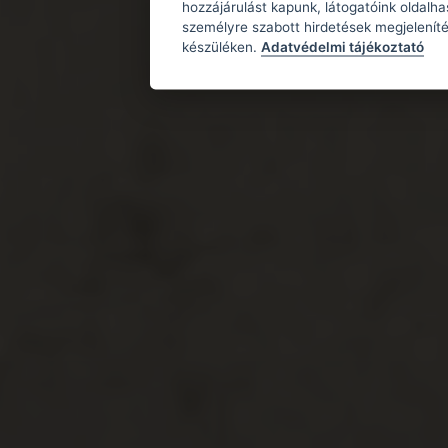
hozzájárulást kapunk, látogatóink oldalh
személyre szabott hirdetések megjeleníté
készüléken.
Adatvédelmi tájékoztató