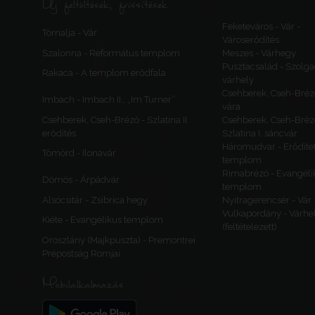
Új feltöltések, frissítések
Feketeváros - Vár -
Tornalja - Vár
Városerődítés
Szalonna - Református templom
Meszes - Várhegy
Pusztacsalád - Szolga
Rakaca - A templom erődfala
várhely
Csehberek, Cseh-Bréz
Imbach - Imbach II., „Im Turner”
vára
Csehberek, Cseh-Brézó - Szlatina II.
Csehberek, Cseh-Bréz
erődítés
Szlatina I. sáncvár
Háromudvar - Erődítet
Tömörd - Ilonavár
templom
Rimabrézó - Evangéli
Dömös - Árpádvár
templom
Alsócsitár - Zsibrica hegy
Nyitragerencsér - Vár
Vulkapordány - Várhe
Kiéte - Evangélikus templom
(feltételezett)
Oroszlány (Majkpuszta) - Premontrei
Prépostság Romjai
Mobilalkalmazás