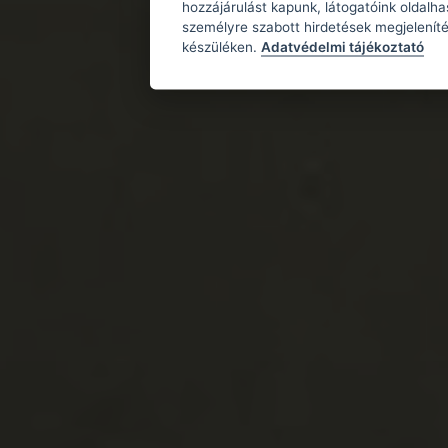
hozzájárulást kapunk, látogatóink oldalh
személyre szabott hirdetések megjeleníté
készüléken.
Adatvédelmi tájékoztató