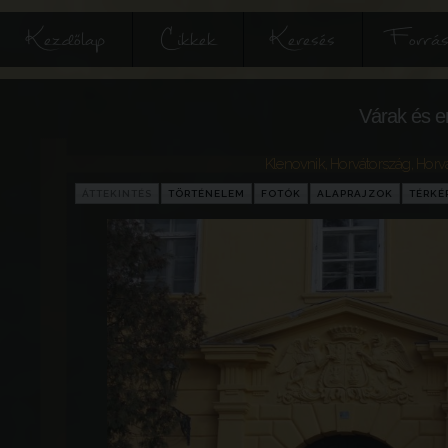
Kezdőlap
Cikkek
Keresés
Forrás
Várak és e
Klenovnik
,
Horvátország
,
Horv
ÁTTEKINTÉS
TÖRTÉNELEM
FOTÓK
ALAPRAJZOK
TÉRKÉ