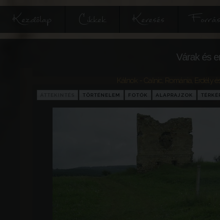
Kezdőlap
Cikkek
Keresés
Forrás
Várak és e
Kálnok - Calnic
,
Románia
,
Erdély é
ÁTTEKINTÉS
TÖRTÉNELEM
FOTÓK
ALAPRAJZOK
TÉRKÉ