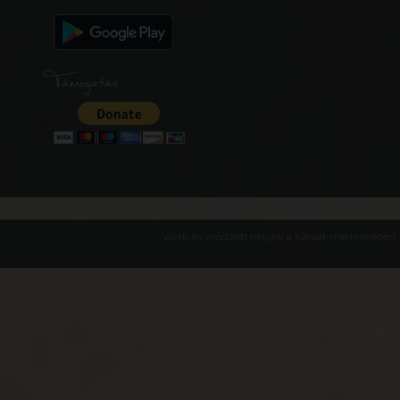
Támogatás
Várak és erődített helyek a Kárpát-medencében -