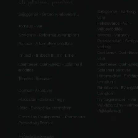
Új feltöltések, frissítések
Sajógömör - Várhegy 
Sajógömör - Őrtorony, elővédmű
vára
Feketeváros - Vár -
Tornalja - Vár
Városerődítés
Szalonna - Református templom
Meszes - Várhegy
Pusztacsalád - Szolga
Rakaca - A templom erődfala
várhely
Csehberek, Cseh-Bréz
Imbach - Imbach II., „Im Turner”
vára
Csehberek, Cseh-Brézó - Szlatina II.
Csehberek, Cseh-Bréz
erődítés
Szlatina I. sáncvár
Háromudvar - Erődítet
Tömörd - Ilonavár
templom
Rimabrézó - Evangéli
Dömös - Árpádvár
templom
Alsócsitár - Zsibrica hegy
Nyitragerencsér - Vár
Vulkapordány - Várhe
Kiéte - Evangélikus templom
(feltételezett)
Oroszlány (Majkpuszta) - Premontrei
Prépostság Romjai
Mobilalkalmazás