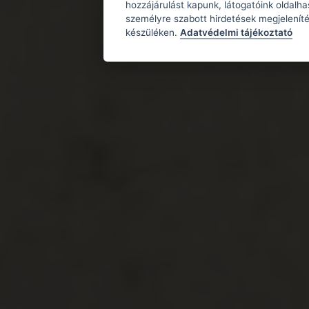
hozzájárulást kapunk, látogatóink oldalh
személyre szabott hirdetések megjeleníté
készüléken.
Adatvédelmi tájékoztató