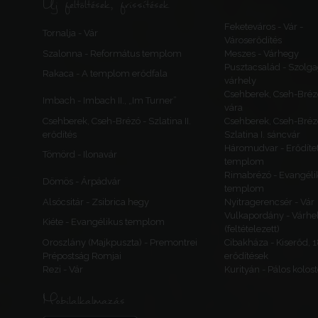
Új feltöltések, frissítések
Feketeváros - Vár -
Tornalja - Vár
Városerődítés
Szalonna - Református templom
Meszes - Várhegy
Pusztacsalád - Szolga
Rakaca - A templom erődfala
várhely
Csehberek, Cseh-Bréz
Imbach - Imbach II., „Im Turner”
vára
Csehberek, Cseh-Brézó - Szlatina II.
Csehberek, Cseh-Bréz
erődítés
Szlatina I. sáncvár
Háromudvar - Erődítet
Tömörd - Ilonavár
templom
Rimabrézó - Evangéli
Dömös - Árpádvár
templom
Alsócsitár - Zsibrica hegy
Nyitragerencsér - Vár
Vulkapordány - Várhe
Kiéte - Evangélikus templom
(feltételezett)
Oroszlány (Majkpuszta) - Premontrei
Cibakháza - Kiserőd, 
Prépostság Romjai
erődítések
Rezi - Vár
Kurityán - Pálos kolos
Mobilalkalmazás