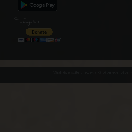
Támogatás
Várak és erődített helyek a Kárpát-medencében -