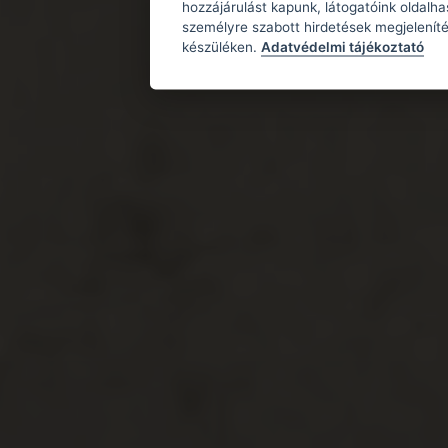
hozzájárulást kapunk, látogatóink oldalh
személyre szabott hirdetések megjeleníté
készüléken.
Adatvédelmi tájékoztató