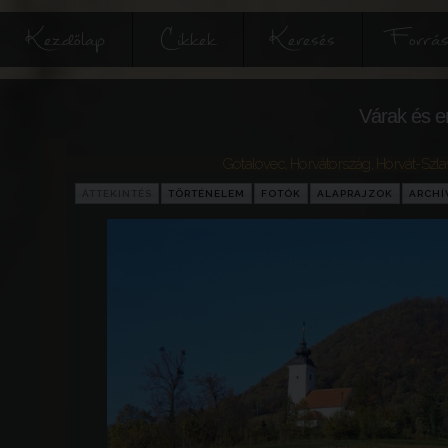
Kezdőlap
Cikkek
Keresés
Forrás
Várak és e
Gotalovec
,
Horvátország
,
Horvát-Szl
ÁTTEKINTÉS
TÖRTÉNELEM
FOTÓK
ALAPRAJZOK
ARCH