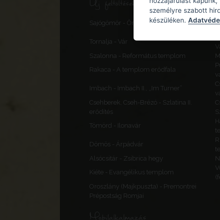
Új feltöltések, frissítések
hozzájárulást kapunk,
személyre szabott hir
S
készüléken.
Adatvédel
Sajógömör - Őrtorony, elővédmű
v
F
Tornalja - Vár
V
Szalonna - Református templom
M
P
Rakaca - A templom erődfala
v
C
Imbach - Imbach II., „Im Turner”
v
Csehberek, Cseh-Brézó - Szlatina II.
C
erődítés
S
H
Tömörd - Ilonavár
t
R
Dömös - Árpádvár
t
Alsócsitár - Zsibrica hegy
N
V
Kiéte - Evangélikus templom
(
Oroszlány (Majkpuszta) - Premontrei
Prépostság Romjai
Mobilalkalmazás