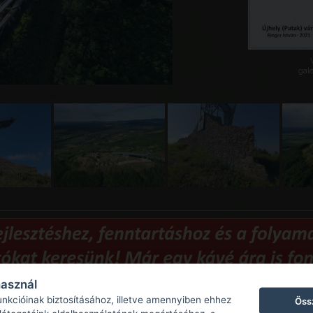
galé
használ
unkcióinak biztosításához, illetve amennyiben ehhez
Öss