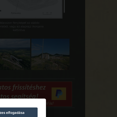
Válasszon fényképet az alábbi
riából, vagy az alaprajz ikonjaira
kattintva.
zes elfogadása