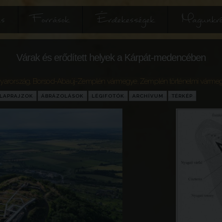
és
Források
Érdekességek
Magunkró
Várak és erődített helyek a Kárpát-medencében
yarország
,
Borsod-Abaúj-Zemplén vármegye
,
Zemplén történelmi várme
LAPRAJZOK
ÁBRÁZOLÁSOK
LÉGIFOTÓK
ARCHÍVUM
TÉRKÉP