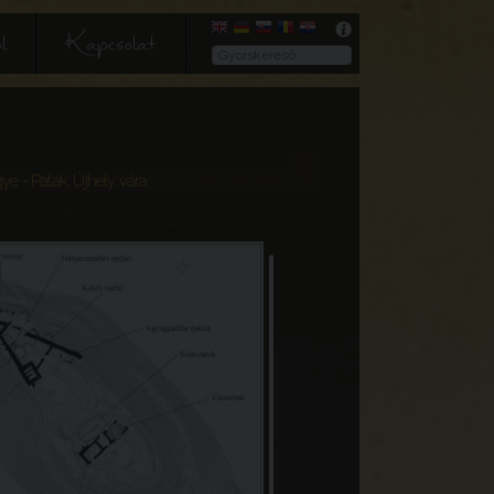
l
Kapcsolat
gye
- Patak, Újhely vára