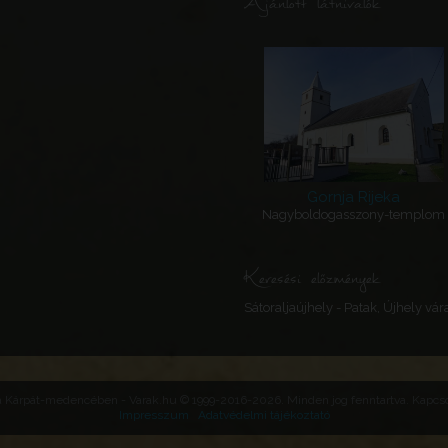
Ajánlott látnivalók
Gornja Rijeka
Nagyboldogasszony-templom
Keresési előzmények
Sátoraljaújhely - Patak, Újhely vár
 a Kárpát-medencében - Varak.hu © 1999-2016-2026. Minden jog fenntartva. Kapcsol
Impresszum
Adatvédelmi tájékoztató