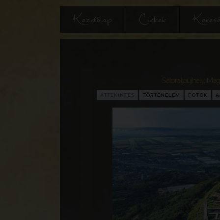
Kezdőlap
Cikkek
Keres
Sátoraljaújhely
,
Mag
ÁTTEKINTÉS
TÖRTÉNELEM
FOTÓK
A