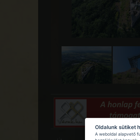
Oldalunk sütiket 
A weboldal alapvető f