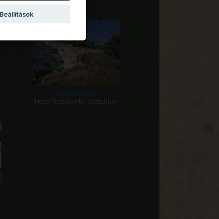
Beállítások
Sárospatak
Héce, Széldomb - Castellum