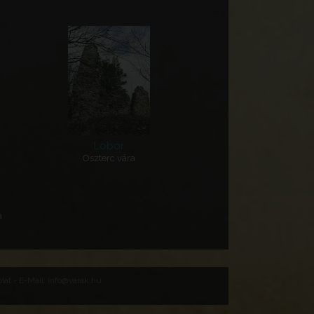
Lobor
Oszterc vára
a
at - E-Mail: info@varak.hu