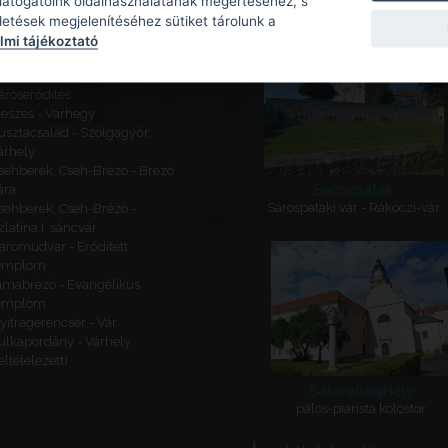
Kapcsolódó látnivalók
 látogatóink oldalhasználatának megértéséhez, s
detések megjelenítéséhez sütiket tárolunk a
ajógömör - Várhegy - Gömör
mi tájékoztató
ára
eketeváros - Vár -
ároserődítés
eszes - Várhegy
usztacsalád - Szolgagyőr,
árhely
sehberek, Cseh-Brézó - Brezó
Sárospatak
ára
Sárospataki vár - Rákóczi-vár
sehberek, Cseh-Brézó -
zlatina I. sáncvár
áromudvar - Erődített
emplom
imabrézó - Evangélikus
emplom
yitragerencsér - Vár
ulkapordány - Várhely
feltételezett)
Sátoraljaújhely
pálos-piarista kolostor