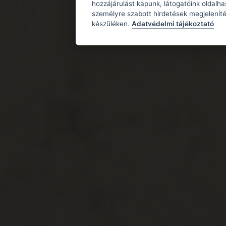
hozzájárulást kapunk, látogatóink oldalh
személyre szabott hirdetések megjeleníté
készüléken.
Adatvédelmi tájékoztató