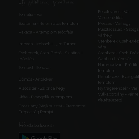
Új feltöltések, frissítések
Feketeváros - Vár -
Tornalja - Vár
Városerődítés
Szalonna - Református templom
Meszes - Várhegy
Pusztacsalád - Szolga
Rakaca - A templom erődfala
várhely
Csehberek, Cseh-Bréz
Imbach - Imbach II., „Im Turner”
vára
Csehberek, Cseh-Brézó - Szlatina II.
Csehberek, Cseh-Bréz
erődítés
Szlatina I. sáncvár
Háromudvar - Erődítet
Tömörd - Ilonavár
templom
Rimabrézó - Evangéli
Dömös - Árpádvár
templom
Alsócsitár - Zsibrica hegy
Nyitragerencsér - Vár
Vulkapordány - Várhe
Kiéte - Evangélikus templom
(feltételezett)
Oroszlány (Majkpuszta) - Premontrei
Prépostság Romjai
Mobilalkalmazás