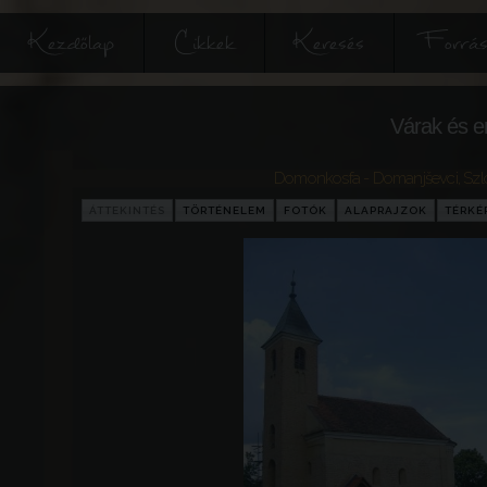
Kezdőlap
Cikkek
Keresés
Forrás
Várak és e
Domonkosfa - Domanjševci
,
Szl
ÁTTEKINTÉS
TÖRTÉNELEM
FOTÓK
ALAPRAJZOK
TÉRKÉ