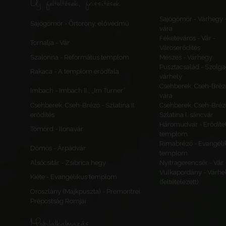
Új feltöltések, frissítések
Sajógömör - Várhegy 
Sajógömör - Őrtorony, elővédmű
vára
Feketeváros - Vár -
Tornalja - Vár
Városerődítés
Szalonna - Református templom
Meszes - Várhegy
Pusztacsalád - Szolga
Rakaca - A templom erődfala
várhely
Csehberek, Cseh-Bréz
Imbach - Imbach II., „Im Turner”
vára
Csehberek, Cseh-Brézó - Szlatina II.
Csehberek, Cseh-Bréz
erődítés
Szlatina I. sáncvár
Háromudvar - Erődítet
Tömörd - Ilonavár
templom
Rimabrézó - Evangéli
Dömös - Árpádvár
templom
Alsócsitár - Zsibrica hegy
Nyitragerencsér - Vár
Vulkapordány - Várhe
Kiéte - Evangélikus templom
(feltételezett)
Oroszlány (Majkpuszta) - Premontrei
Prépostság Romjai
Mobilalkalmazás