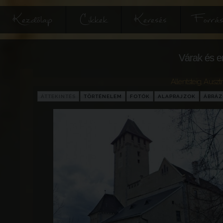
Kezdőlap
Cikkek
Keresés
Forrás
Várak és e
Allentsteig
,
Ausztr
ÁTTEKINTÉS
TÖRTÉNELEM
FOTÓK
ALAPRAJZOK
ÁBRÁ