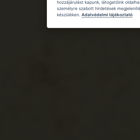
hozzájárulást kapunk, látogatóink oldalh
személyre szabott hirdetések megjeleníté
készüléken.
Adatvédelmi tájékoztató