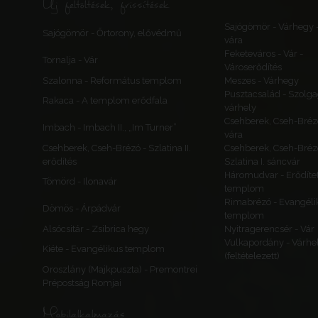
Új feltöltések, frissítések
Sajógömör - Várhegy 
Sajógömör - Őrtorony, elővédmű
vára
Feketeváros - Vár -
Tornalja - Vár
Városerődítés
Szalonna - Református templom
Meszes - Várhegy
Pusztacsalád - Szolga
Rakaca - A templom erődfala
várhely
Csehberek, Cseh-Bréz
Imbach - Imbach II., „Im Turner”
vára
Csehberek, Cseh-Brézó - Szlatina II.
Csehberek, Cseh-Bréz
erődítés
Szlatina I. sáncvár
Háromudvar - Erődítet
Tömörd - Ilonavár
templom
Rimabrézó - Evangéli
Dömös - Árpádvár
templom
Alsócsitár - Zsibrica hegy
Nyitragerencsér - Vár
Vulkapordány - Várhe
Kiéte - Evangélikus templom
(feltételezett)
Oroszlány (Majkpuszta) - Premontrei
Prépostság Romjai
Mobilalkalmazás