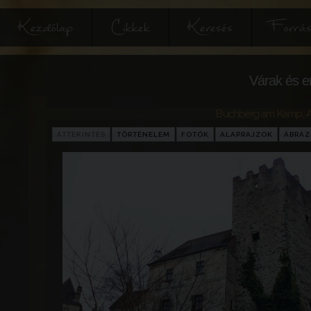
Kezdőlap
Cikkek
Keresés
Forrás
Várak és e
Buchberg am Kamp
,
A
ÁTTEKINTÉS
TÖRTÉNELEM
FOTÓK
ALAPRAJZOK
ÁBRÁ