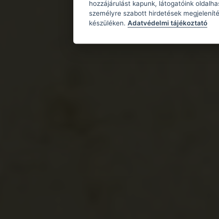
hozzájárulást kapunk, látogatóink oldalh
személyre szabott hirdetések megjeleníté
készüléken.
Adatvédelmi tájékoztató