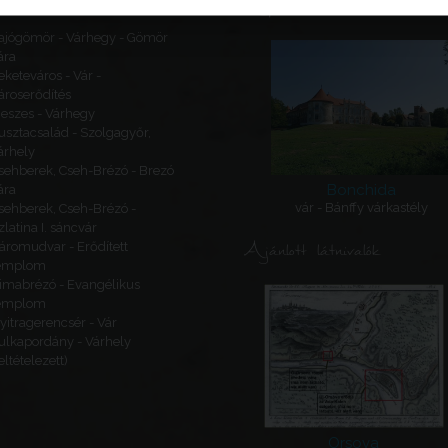
Kapcsolódó látnivalók
ajógömör - Várhegy - Gömör
ára
eketeváros - Vár -
ároserődítés
eszes - Várhegy
usztacsalád - Szolgagyőr,
árhely
sehberek, Cseh-Brézó - Brezó
Bonchida
ára
vár - Bánffy várkastély
sehberek, Cseh-Brézó -
zlatina I. sáncvár
Ajánlott látnivalók
áromudvar - Erődített
emplom
imabrézó - Evangélikus
emplom
yitragerencsér - Vár
ulkapordány - Várhely
feltételezett)
Orsova