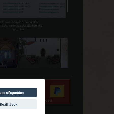
Válasszon fényképet az alábbi
riából, vagy az alaprajz ikonjaira
kattintva.
zes elfogadása
Beállítások