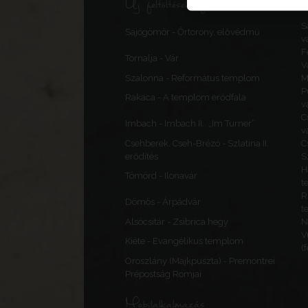
Új feltöltések, frissítések
S
Sajógömör - Őrtorony, elővédmű
v
F
Tornalja - Vár
V
Szalonna - Református templom
M
P
Rakaca - A templom erődfala
v
C
Imbach - Imbach II., „Im Turner”
v
Csehberek, Cseh-Brézó - Szlatina II.
C
erődítés
S
H
Tömörd - Ilonavár
t
R
Dömös - Árpádvár
t
Alsócsitár - Zsibrica hegy
N
V
Kiéte - Evangélikus templom
(
Oroszlány (Majkpuszta) - Premontrei
Prépostság Romjai
Mobilalkalmazás