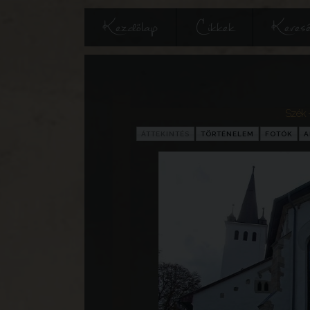
Kezdőlap
Cikkek
Keres
Szék -
ÁTTEKINTÉS
TÖRTÉNELEM
FOTÓK
A