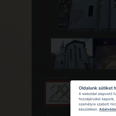
Oldalunk sütiket 
A weboldal alapvető f
hozzájárulást kapunk,
személyre szabott hir
készüléken.
Adatvédel