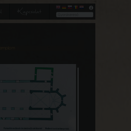
l
Kapcsolat
 templom