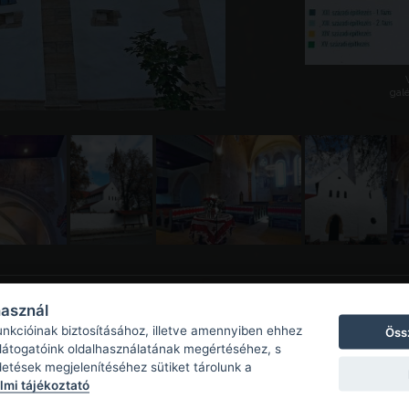
galé
használ
unkcióinak biztosításához, illetve amennyiben ehhez
Öss
 látogatóink oldalhasználatának megértéséhez, s
detések megjelenítéséhez sütiket tárolunk a
mi tájékoztató