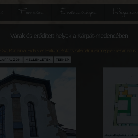
és
Források
Érdekességek
Magunkró
Várak és erődített helyek a Kárpát-medencében
 Sic
,
Románia
,
Erdély és Partium
,
Kolozs történelmi vármegye
- református
LAPRAJZOK
MELLÉKLETEK
TÉRKÉP