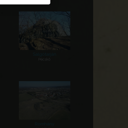
Salgótarján
Pécskő
Romhány