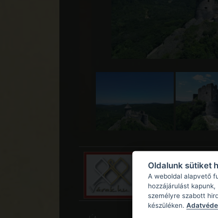
Oldalunk sütiket 
A weboldal alapvető f
hozzájárulást kapunk,
személyre szabott hir
készüléken.
Adatvédel