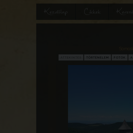
Kezdőlap
Cikkek
Keres
Somosk
ÁTTEKINTÉS
TÖRTÉNELEM
FOTÓK
A