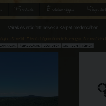
és
Források
Érdekességek
Magunkró
Várak és erődített helyek a Kárpát-medencében
őújfalu
,
Szlovákia
,
Felvidék
,
Nógrád történelmi vármegye
- Somoskő (Hrad
LAPRAJZOK
ÁBRÁZOLÁSOK
LÉGIFOTÓK
ARCHÍVUM
TÉRKÉP