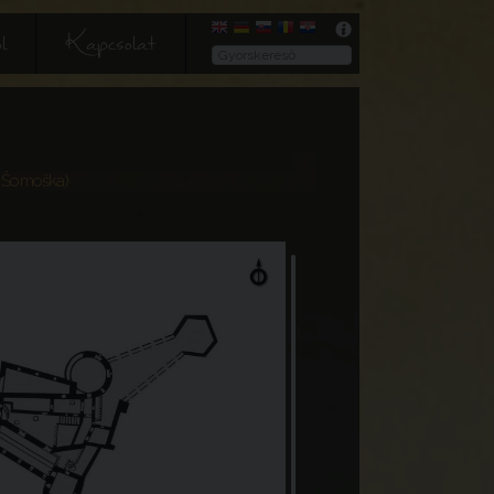
l
Kapcsolat
 Šomoška)