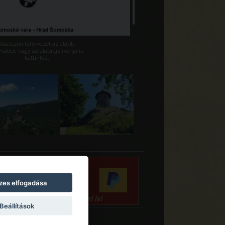
Válasszon fényképet az alábbi
riából, vagy az alaprajz ikonjaira
kattintva.
zes elfogadása
Beállítások