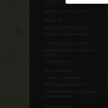
Új feltöltések, frissítések
S
Sajógömör - Őrtorony, elővédmű
v
F
Tornalja - Vár
V
Szalonna - Református templom
M
P
Rakaca - A templom erődfala
v
C
Imbach - Imbach II., „Im Turner”
v
Csehberek, Cseh-Brézó - Szlatina II.
C
erődítés
S
H
Tömörd - Ilonavár
t
R
Dömös - Árpádvár
t
Alsócsitár - Zsibrica hegy
N
V
Kiéte - Evangélikus templom
(
Oroszlány (Majkpuszta) - Premontrei
Prépostság Romjai
Mobilalkalmazás