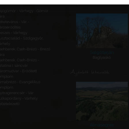
Kapcsolódó látnivalók
ajógömör - Várhegy - Gömör
ára
eketeváros - Vár -
ároserődítés
eszes - Várhegy
usztacsalád - Szolgagyőr,
árhely
sehberek, Cseh-Brézó - Brezó
Salgótarján
ára
Baglyaskő
sehberek, Cseh-Brézó -
zlatina I. sáncvár
Ajánlott látnivalók
áromudvar - Erődített
emplom
imabrézó - Evangélikus
emplom
yitragerencsér - Vár
ulkapordány - Várhely
feltételezett)
Almásegres