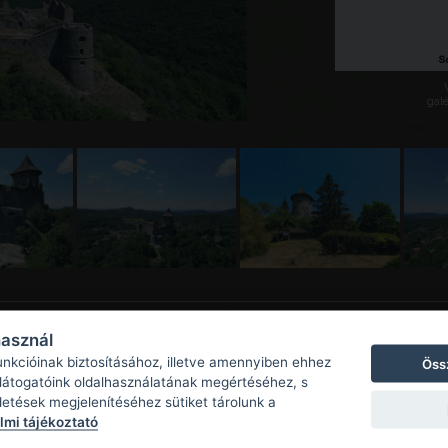
galé
használ
unkcióinak biztosításához, illetve amennyiben ehhez
Öss
 látogatóink oldalhasználatának megértéséhez, s
detések megjelenítéséhez sütiket tárolunk a
mi tájékoztató