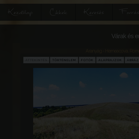
Kezdőlap
Cikkek
Keresés
Forrás
Várak és e
Aranyág - Herneacova
,
Rom
ÁTTEKINTÉS
TÖRTÉNELEM
FOTÓK
ALAPRAJZOK
ÁBRÁ