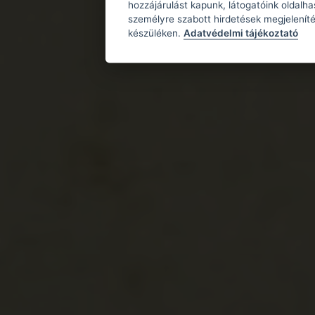
hozzájárulást kapunk, látogatóink oldalh
személyre szabott hirdetések megjeleníté
készüléken.
Adatvédelmi tájékoztató