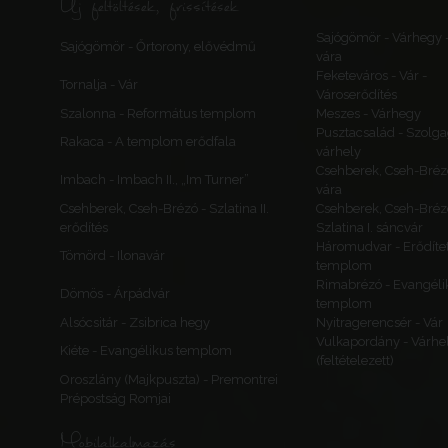
Új feltöltések, frissítések
Sajógömör - Várhegy 
Sajógömör - Őrtorony, elővédmű
vára
Feketeváros - Vár -
Tornalja - Vár
Városerődítés
Szalonna - Református templom
Meszes - Várhegy
Pusztacsalád - Szolga
Rakaca - A templom erődfala
várhely
Csehberek, Cseh-Bréz
Imbach - Imbach II., „Im Turner”
vára
Csehberek, Cseh-Brézó - Szlatina II.
Csehberek, Cseh-Bréz
erődítés
Szlatina I. sáncvár
Háromudvar - Erődítet
Tömörd - Ilonavár
templom
Rimabrézó - Evangéli
Dömös - Árpádvár
templom
Alsócsitár - Zsibrica hegy
Nyitragerencsér - Vár
Vulkapordány - Várhe
Kiéte - Evangélikus templom
(feltételezett)
Oroszlány (Majkpuszta) - Premontrei
Prépostság Romjai
Mobilalkalmazás