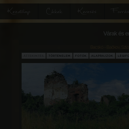
Kezdőlap
Cikkek
Keresés
Forrás
Várak és e
Bacskó - Bačkov
,
Szlo
ÁTTEKINTÉS
TÖRTÉNELEM
FOTÓK
ALAPRAJZOK
LÉGIF