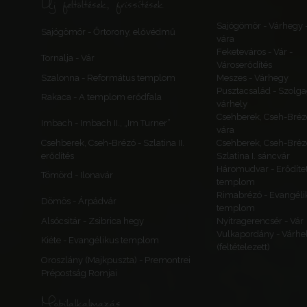
Új feltöltések, frissítések
Sajógömör - Várhegy 
Sajógömör - Őrtorony, elővédmű
vára
Feketeváros - Vár -
Tornalja - Vár
Városerődítés
Szalonna - Református templom
Meszes - Várhegy
Pusztacsalád - Szolga
Rakaca - A templom erődfala
várhely
Csehberek, Cseh-Bréz
Imbach - Imbach II., „Im Turner”
vára
Csehberek, Cseh-Brézó - Szlatina II.
Csehberek, Cseh-Bréz
erődítés
Szlatina I. sáncvár
Háromudvar - Erődítet
Tömörd - Ilonavár
templom
Rimabrézó - Evangéli
Dömös - Árpádvár
templom
Alsócsitár - Zsibrica hegy
Nyitragerencsér - Vár
Vulkapordány - Várhe
Kiéte - Evangélikus templom
(feltételezett)
Oroszlány (Majkpuszta) - Premontrei
Prépostság Romjai
Mobilalkalmazás