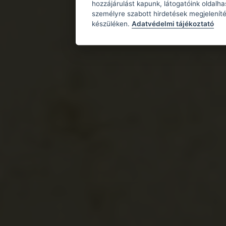
hozzájárulást kapunk, látogatóink oldalh
személyre szabott hirdetések megjeleníté
készüléken.
Adatvédelmi tájékoztató