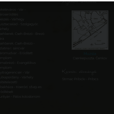
Ajánlott látnivalók
eketeváros - Vár -
ároserődítés
eszes - Várhegy
usztacsalád - Szolgagyőr,
árhely
sehberek, Cseh-Brézó - Brezó
ára
sehberek, Cseh-Brézó -
zlatina I. sáncvár
áromudvar - Erődített
Muzsla
emplom
Csenkepuszta, Čenkov
imabrézó - Evangélikus
emplom
Keresési előzmények
yitragerencsér - Vár
ulkapordány - Várhely
Strmac Pribićki - Pribics
feltételezett)
ibakháza - Kiserőd, 1849-es
rődítések
urityán - Pálos kolostorrom