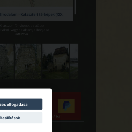
Válasszon fényképet az alábbi
riából, vagy az alaprajz ikonjaira
kattintva.
zes elfogadása
Beállítások