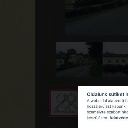
Oldalunk sütiket 
A weboldal alapvető f
hozzájárulást kapunk,
személyre szabott hir
készüléken.
Adatvédel