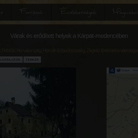
és
Források
Érdekességek
Magunkró
Várak és erődített helyek a Kárpát-medencében
 Pribićki
,
Horvátország
,
Horvát-Szlavónország
,
Zágráb történelmi vármegy
LAPRAJZOK
TÉRKÉP