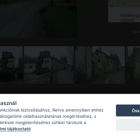
galé
használ
unkcióinak biztosításához, illetve amennyiben ehhez
Öss
 látogatóink oldalhasználatának megértéséhez, s
detések megjelenítéséhez sütiket tárolunk a
mi tájékoztató