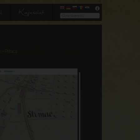
l
Kapcsolat
e
- Pribics