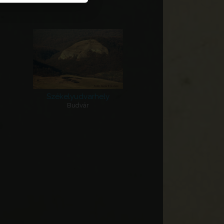
Székelyudvarhely
Budvár