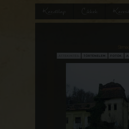
Kezdőlap
Cikkek
Keres
Strmac
ÁTTEKINTÉS
TÖRTÉNELEM
FOTÓK
A