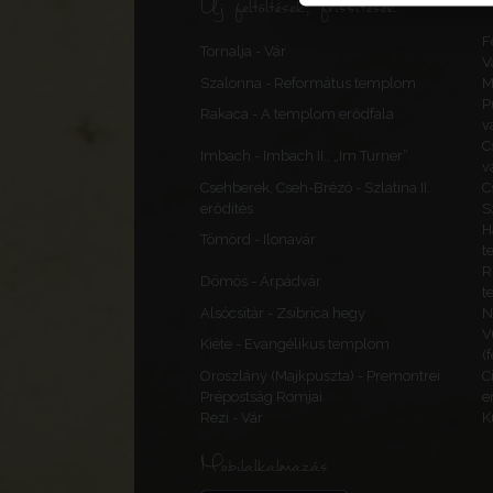
Új feltöltések, frissítések
F
Tornalja - Vár
V
Szalonna - Református templom
M
P
Rakaca - A templom erődfala
v
C
Imbach - Imbach II., „Im Turner”
v
Csehberek, Cseh-Brézó - Szlatina II.
C
erődítés
S
H
Tömörd - Ilonavár
t
R
Dömös - Árpádvár
t
Alsócsitár - Zsibrica hegy
N
V
Kiéte - Evangélikus templom
(
Oroszlány (Majkpuszta) - Premontrei
C
Prépostság Romjai
e
Rezi - Vár
K
Mobilalkalmazás