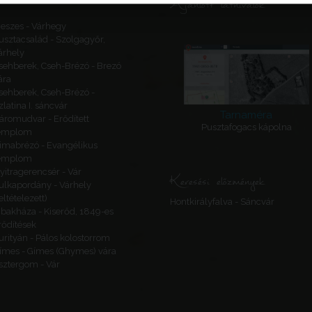
Ajánlott látnivalók
eszes - Várhegy
usztacsalád - Szolgagyőr,
árhely
sehberek, Cseh-Brézó - Brezó
ára
sehberek, Cseh-Brézó -
zlatina I. sáncvár
Tarnaméra
áromudvar - Erődített
Pusztafogacs kápolna
emplom
imabrézó - Evangélikus
emplom
yitragerencsér - Vár
Keresési előzmények
ulkapordány - Várhely
feltételezett)
Hontkirályfalva - Sáncvár
ibakháza - Kiserőd, 1849-es
rődítések
urityán - Pálos kolostorrom
ímes - Gímes (Ghymes) vára
sztergom - Vár