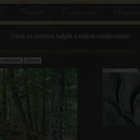
és
Források
Érdekességek
Magunkró
Várak és erődített helyek a Kárpát-medencében
rályfalva - Kráľovce-Krnišov
,
Szlovákia
,
Felvidék
,
Hont történelmi vármegye
-
LAPRAJZOK
TÉRKÉP