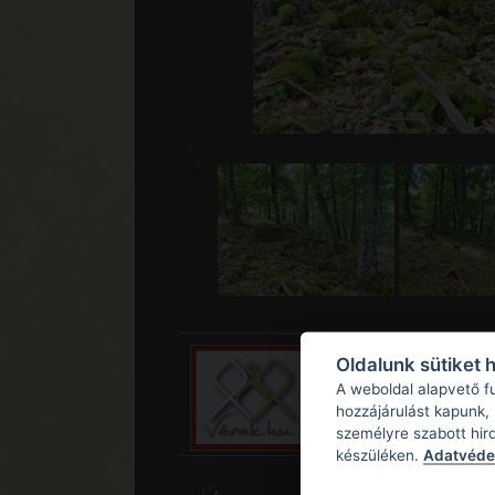
Oldalunk sütiket 
A weboldal alapvető f
hozzájárulást kapunk,
személyre szabott hir
készüléken.
Adatvédel