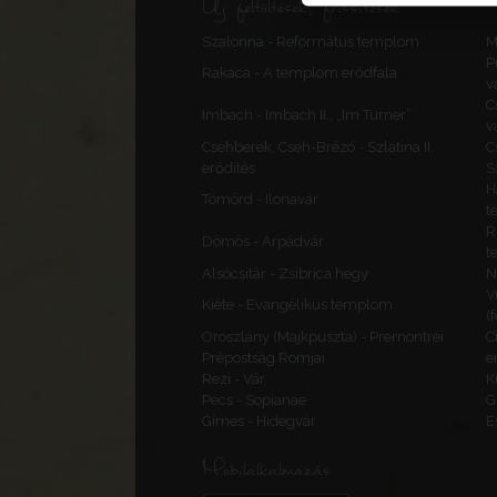
Új feltöltések, frissítések
Szalonna - Református templom
M
P
Rakaca - A templom erődfala
v
C
Imbach - Imbach II., „Im Turner”
v
Csehberek, Cseh-Brézó - Szlatina II.
C
erődítés
S
H
Tömörd - Ilonavár
t
R
Dömös - Árpádvár
t
Alsócsitár - Zsibrica hegy
N
V
Kiéte - Evangélikus templom
(
Oroszlány (Majkpuszta) - Premontrei
C
Prépostság Romjai
e
Rezi - Vár
K
Pécs - Sopianae
G
Gímes - Hidegvár
E
Mobilalkalmazás