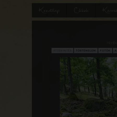
Kezdőlap
Cikkek
Keres
Hontki
ÁTTEKINTÉS
TÖRTÉNELEM
FOTÓK
A