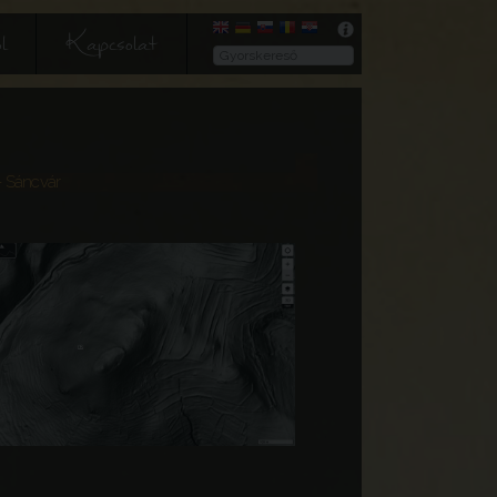
l
Kapcsolat
 Sáncvár