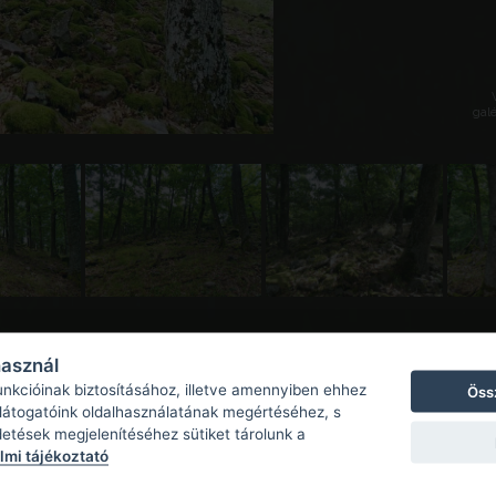
galé
használ
unkcióinak biztosításához, illetve amennyiben ehhez
Öss
 látogatóink oldalhasználatának megértéséhez, s
detések megjelenítéséhez sütiket tárolunk a
mi tájékoztató