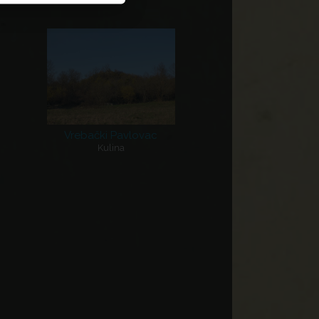
Vrebački Pavlovac
Kulina