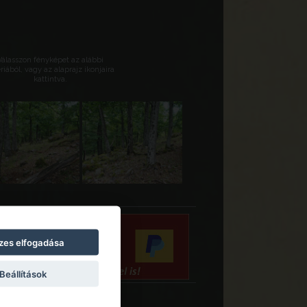
Válasszon fényképet az alábbi
riából, vagy az alaprajz ikonjaira
kattintva.
zes elfogadása
Beállítások