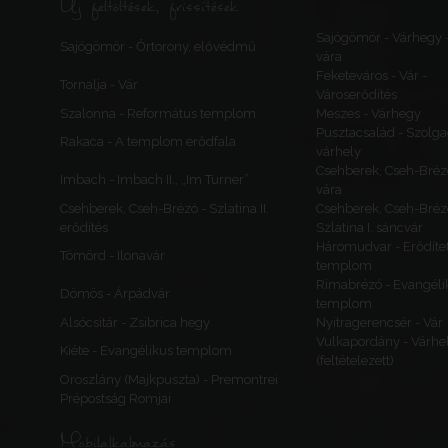
Új feltöltések, frissítések
Sajógömör - Várhegy 
Sajógömör - Őrtorony, elővédmű
vára
Feketeváros - Vár -
Tornalja - Vár
Városerődítés
Szalonna - Református templom
Meszes - Várhegy
Pusztacsalád - Szolga
Rakaca - A templom erődfala
várhely
Csehberek, Cseh-Bréz
Imbach - Imbach II., „Im Turner”
vára
Csehberek, Cseh-Brézó - Szlatina II.
Csehberek, Cseh-Bréz
erődítés
Szlatina I. sáncvár
Háromudvar - Erődítet
Tömörd - Ilonavár
templom
Rimabrézó - Evangéli
Dömös - Árpádvár
templom
Alsócsitár - Zsibrica hegy
Nyitragerencsér - Vár
Vulkapordány - Várhe
Kiéte - Evangélikus templom
(feltételezett)
Oroszlány (Majkpuszta) - Premontrei
Prépostság Romjai
Mobilalkalmazás