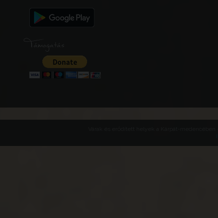
Támogatás
Várak és erődített helyek a Kárpát-medencében -