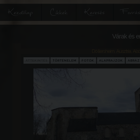
Kezdőlap
Cikkek
Keresés
Forrás
Várak és e
Döllersheim
,
Ausztria
,
Als
ÁTTEKINTÉS
TÖRTÉNELEM
FOTÓK
ALAPRAJZOK
ÁBRÁ