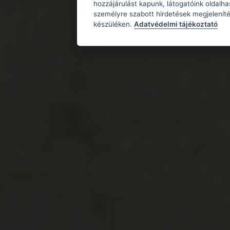
hozzájárulást kapunk, látogatóink oldalh
személyre szabott hirdetések megjeleníté
készüléken.
Adatvédelmi tájékoztató