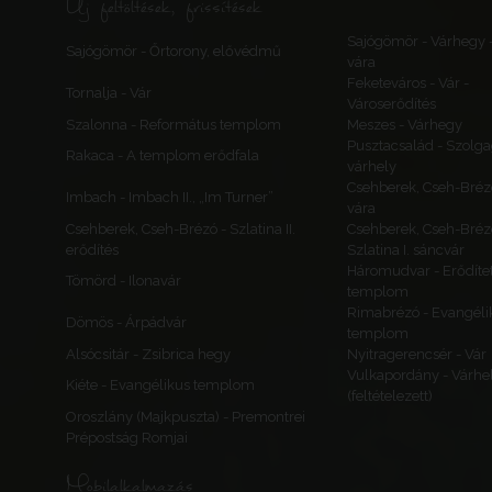
Új feltöltések, frissítések
Sajógömör - Várhegy 
Sajógömör - Őrtorony, elővédmű
vára
Feketeváros - Vár -
Tornalja - Vár
Városerődítés
Szalonna - Református templom
Meszes - Várhegy
Pusztacsalád - Szolga
Rakaca - A templom erődfala
várhely
Csehberek, Cseh-Bréz
Imbach - Imbach II., „Im Turner”
vára
Csehberek, Cseh-Brézó - Szlatina II.
Csehberek, Cseh-Bréz
erődítés
Szlatina I. sáncvár
Háromudvar - Erődítet
Tömörd - Ilonavár
templom
Rimabrézó - Evangéli
Dömös - Árpádvár
templom
Alsócsitár - Zsibrica hegy
Nyitragerencsér - Vár
Vulkapordány - Várhe
Kiéte - Evangélikus templom
(feltételezett)
Oroszlány (Majkpuszta) - Premontrei
Prépostság Romjai
Mobilalkalmazás