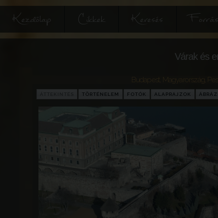
Kezdőlap
Cikkek
Keresés
Forrás
Várak és e
Budapest
,
Magyarország
,
Pes
ÁTTEKINTÉS
TÖRTÉNELEM
FOTÓK
ALAPRAJZOK
ÁBRÁ