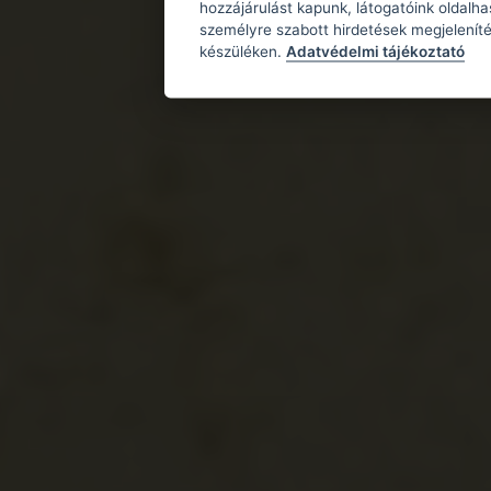
hozzájárulást kapunk, látogatóink oldalh
személyre szabott hirdetések megjeleníté
készüléken.
Adatvédelmi tájékoztató