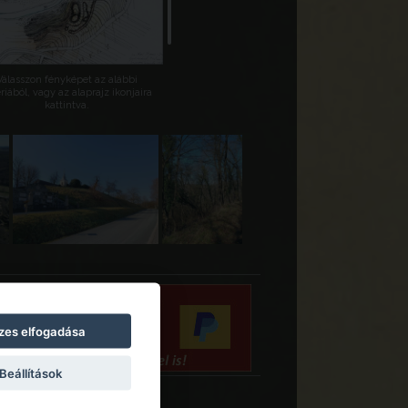
Válasszon fényképet az alábbi
riából, vagy az alaprajz ikonjaira
kattintva.
zes elfogadása
Beállítások