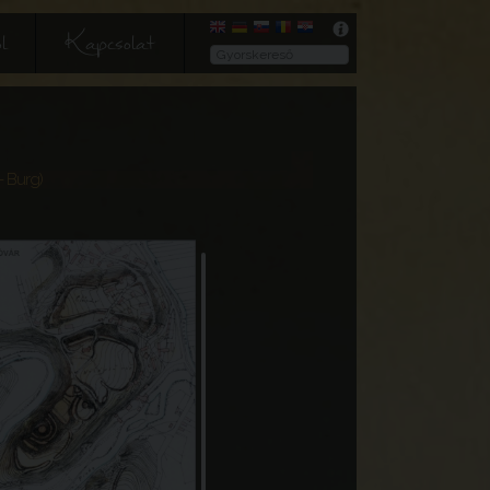
l
Kapcsolat
- Burg)