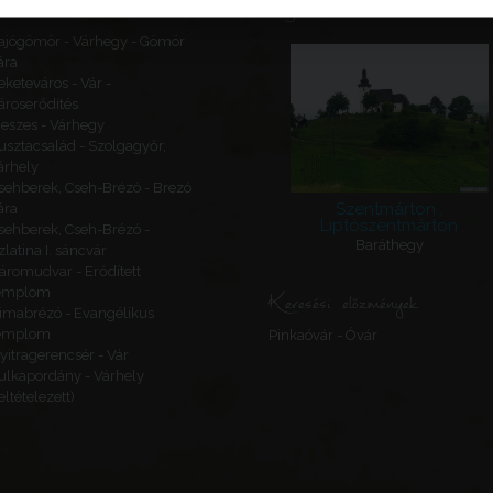
Ajánlott látnivalók
ajógömör - Várhegy - Gömör
ára
eketeváros - Vár -
ároserődítés
eszes - Várhegy
usztacsalád - Szolgagyőr,
árhely
sehberek, Cseh-Brézó - Brezó
Szentmárton ,
ára
Liptószentmárton
sehberek, Cseh-Brézó -
Baráthegy
zlatina I. sáncvár
áromudvar - Erődített
emplom
Keresési előzmények
imabrézó - Evangélikus
emplom
Pinkaóvár - Óvár
yitragerencsér - Vár
ulkapordány - Várhely
feltételezett)