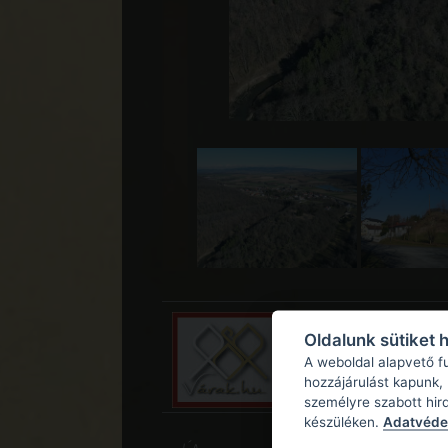
Oldalunk sütiket 
A weboldal alapvető f
hozzájárulást kapunk,
személyre szabott hir
készüléken.
Adatvédel