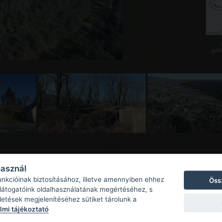
galé
használ
unkcióinak biztosításához, illetve amennyiben ehhez
Öss
 látogatóink oldalhasználatának megértéséhez, s
detések megjelenítéséhez sütiket tárolunk a
mi tájékoztató