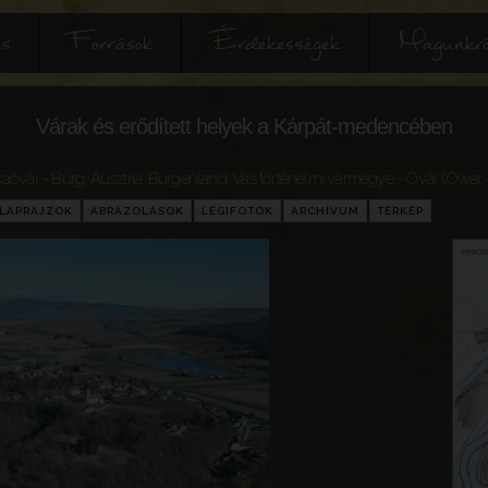
és
Források
Érdekességek
Magunkró
Várak és erődített helyek a Kárpát-medencében
kaóvár - Burg
,
Ausztria
,
Burgenland
,
Vas történelmi vármegye
- Óvár (Owar 
LAPRAJZOK
ÁBRÁZOLÁSOK
LÉGIFOTÓK
ARCHÍVUM
TÉRKÉP