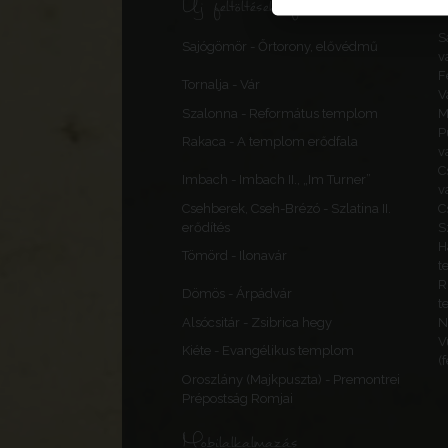
Új feltöltések, frissítések
S
Sajógömör - Őrtorony, elővédmű
v
F
Tornalja - Vár
V
Szalonna - Református templom
M
P
Rakaca - A templom erődfala
v
C
Imbach - Imbach II., „Im Turner”
v
Csehberek, Cseh-Brézó - Szlatina II.
C
erődítés
S
H
Tömörd - Ilonavár
t
R
Dömös - Árpádvár
t
Alsócsitár - Zsibrica hegy
N
V
Kiéte - Evangélikus templom
(
Oroszlány (Majkpuszta) - Premontrei
Prépostság Romjai
Mobilalkalmazás