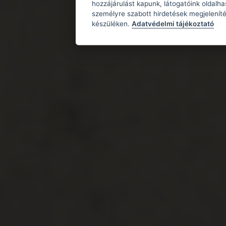
hozzájárulást kapunk, látogatóink oldalh
személyre szabott hirdetések megjeleníté
készüléken.
Adatvédelmi tájékoztató