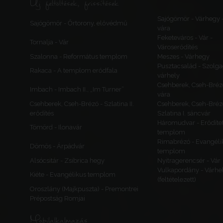
Új feltöltések, frissítések
Sajógömör - Várhegy 
Sajógömör - Őrtorony, elővédmű
vára
Feketeváros - Vár -
Tornalja - Vár
Városerődítés
Szalonna - Református templom
Meszes - Várhegy
Pusztacsalád - Szolga
Rakaca - A templom erődfala
várhely
Csehberek, Cseh-Bréz
Imbach - Imbach II., „Im Turner”
vára
Csehberek, Cseh-Brézó - Szlatina II.
Csehberek, Cseh-Bréz
erődítés
Szlatina I. sáncvár
Háromudvar - Erődítet
Tömörd - Ilonavár
templom
Rimabrézó - Evangéli
Dömös - Árpádvár
templom
Alsócsitár - Zsibrica hegy
Nyitragerencsér - Vár
Vulkapordány - Várhe
Kiéte - Evangélikus templom
(feltételezett)
Oroszlány (Majkpuszta) - Premontrei
Prépostság Romjai
Mobilalkalmazás