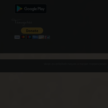
Támogatás
Várak és erődített helyek a Kárpát-medencében -