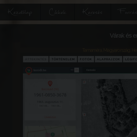
Kezdőlap
Cikkek
Keresés
Forrás
Várak és e
Tarnaméra
,
Magyarország
,
He
ÁTTEKINTÉS
TÖRTÉNELEM
FOTÓK
ALAPRAJZOK
LÉGIF