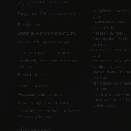
Új feltöltések, frissítések
Sajógömör - Várhegy 
Sajógömör - Őrtorony, elővédmű
vára
Feketeváros - Vár -
Tornalja - Vár
Városerődítés
Szalonna - Református templom
Meszes - Várhegy
Pusztacsalád - Szolga
Rakaca - A templom erődfala
várhely
Csehberek, Cseh-Bréz
Imbach - Imbach II., „Im Turner”
vára
Csehberek, Cseh-Brézó - Szlatina II.
Csehberek, Cseh-Bréz
erődítés
Szlatina I. sáncvár
Háromudvar - Erődítet
Tömörd - Ilonavár
templom
Rimabrézó - Evangéli
Dömös - Árpádvár
templom
Alsócsitár - Zsibrica hegy
Nyitragerencsér - Vár
Vulkapordány - Várhe
Kiéte - Evangélikus templom
(feltételezett)
Oroszlány (Majkpuszta) - Premontrei
Prépostság Romjai
Mobilalkalmazás