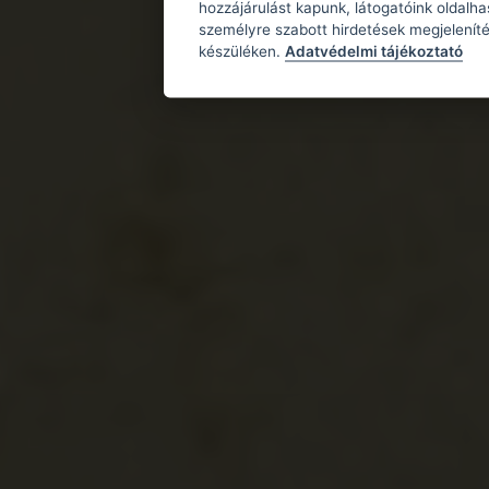
hozzájárulást kapunk, látogatóink oldalh
személyre szabott hirdetések megjeleníté
készüléken.
Adatvédelmi tájékoztató