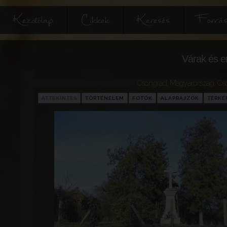
Kezdőlap
Cikkek
Keresés
Forrás
Várak és e
Csongrád
,
Magyarország
,
Cs
ÁTTEKINTÉS
TÖRTÉNELEM
FOTÓK
ALAPRAJZOK
TÉRKÉ