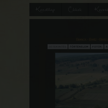
Kezdőlap
Cikkek
Keres
Bereck - Bretz - Breț
ÁTTEKINTÉS
TÖRTÉNELEM
FOTÓK
A