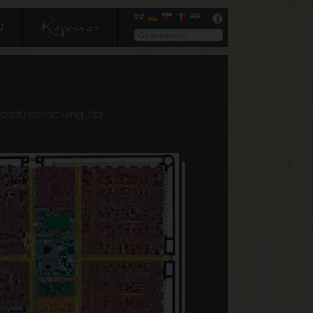
l
Kapcsolat
Venetúrné vára (Angustia)