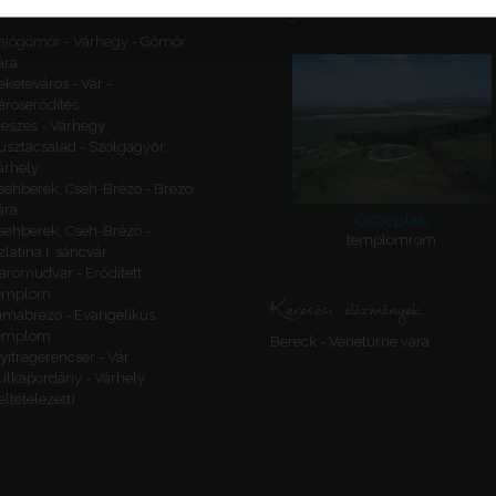
Ajánlott látnivalók
ajógömör - Várhegy - Gömör
ára
eketeváros - Vár -
ároserődítés
eszes - Várhegy
usztacsalád - Szolgagyőr,
árhely
sehberek, Cseh-Brézó - Brezó
ára
Ószéplak
sehberek, Cseh-Brézó -
templomrom
zlatina I. sáncvár
áromudvar - Erődített
emplom
Keresési előzmények
imabrézó - Evangélikus
emplom
Bereck - Venetúrné vára
yitragerencsér - Vár
ulkapordány - Várhely
feltételezett)