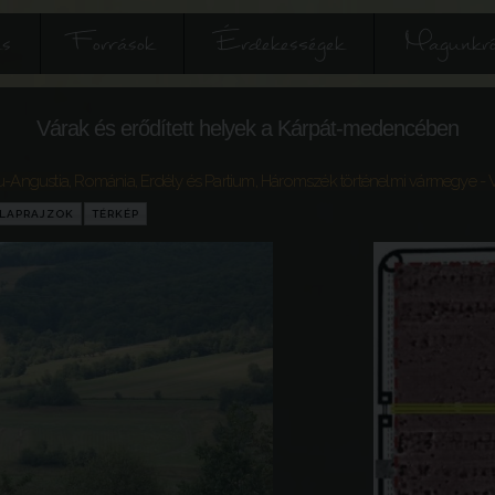
és
Források
Érdekességek
Magunkró
Várak és erődített helyek a Kárpát-medencében
cu-Angustia
,
Románia
,
Erdély és Partium
,
Háromszék történelmi vármegye
- 
LAPRAJZOK
TÉRKÉP