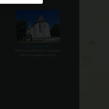
Bánffyhunyad
Református templom, korábban
Szent Erzsébet-templom