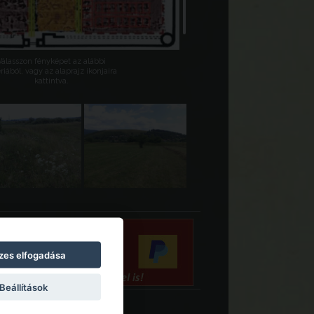
Válasszon fényképet az alábbi
riából, vagy az alaprajz ikonjaira
kattintva.
zes elfogadása
Beállítások