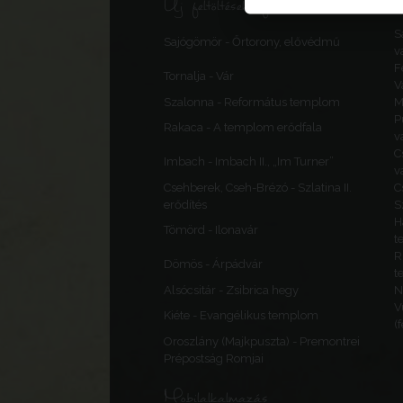
Új feltöltések, frissítések
S
Sajógömör - Őrtorony, elővédmű
v
F
Tornalja - Vár
V
Szalonna - Református templom
M
P
Rakaca - A templom erődfala
v
C
Imbach - Imbach II., „Im Turner”
v
Csehberek, Cseh-Brézó - Szlatina II.
C
erődítés
S
H
Tömörd - Ilonavár
t
R
Dömös - Árpádvár
t
Alsócsitár - Zsibrica hegy
N
V
Kiéte - Evangélikus templom
(
Oroszlány (Majkpuszta) - Premontrei
Prépostság Romjai
Mobilalkalmazás