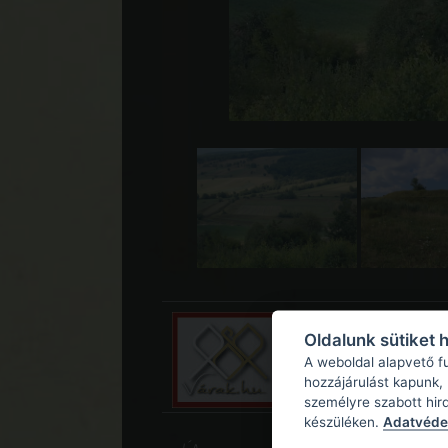
Oldalunk sütiket 
A weboldal alapvető f
hozzájárulást kapunk,
személyre szabott hir
készüléken.
Adatvédel