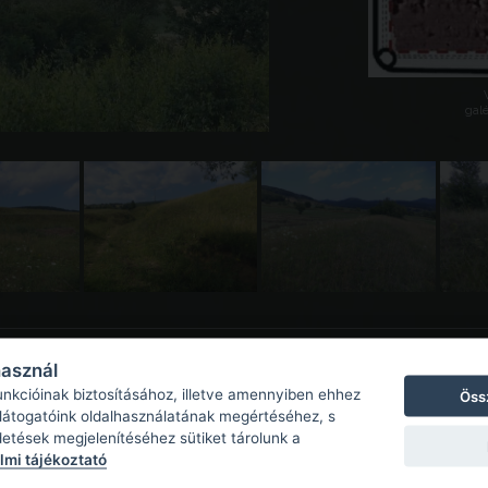
galé
használ
unkcióinak biztosításához, illetve amennyiben ehhez
Öss
 látogatóink oldalhasználatának megértéséhez, s
detések megjelenítéséhez sütiket tárolunk a
mi tájékoztató