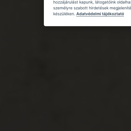
hozzájárulást kapunk, látogatóink oldalh
személyre szabott hirdetések megjeleníté
készüléken.
Adatvédelmi tájékoztató