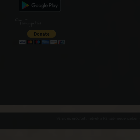
Támogatás
Várak és erődített helyek a Kárpát-medencében -