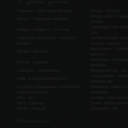
Új feltöltések, frissítések
Szalonna - Református templom
Meszes - Várhegy
Pusztacsalád - Szolga
Rakaca - A templom erődfala
várhely
Csehberek, Cseh-Bréz
Imbach - Imbach II., „Im Turner”
vára
Csehberek, Cseh-Brézó - Szlatina II.
Csehberek, Cseh-Bréz
erődítés
Szlatina I. sáncvár
Háromudvar - Erődítet
Tömörd - Ilonavár
templom
Rimabrézó - Evangéli
Dömös - Árpádvár
templom
Alsócsitár - Zsibrica hegy
Nyitragerencsér - Vár
Vulkapordány - Várhe
Kiéte - Evangélikus templom
(feltételezett)
Oroszlány (Majkpuszta) - Premontrei
Cibakháza - Kiserőd, 
Prépostság Romjai
erődítések
Rezi - Vár
Kurityán - Pálos kolos
Pécs - Sopianae
Gímes - Gímes (Ghyme
Gímes - Hidegvár
Esztergom - Vár
Mobilalkalmazás