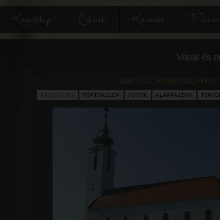
Kezdőlap
Cikkek
Keresés
Forrás
Várak és e
Laskó - Lug
,
Horvátország
,
Horvát
ÁTTEKINTÉS
TÖRTÉNELEM
FOTÓK
ALAPRAJZOK
TÉRKÉ