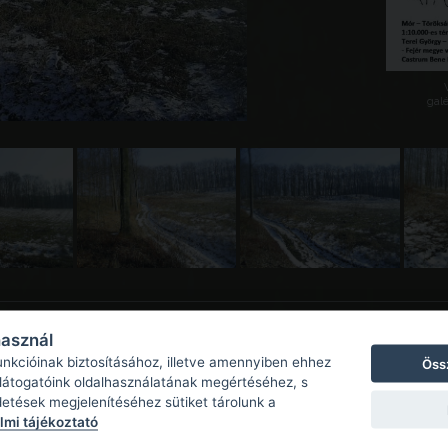
galé
használ
unkcióinak biztosításához, illetve amennyiben ehhez
Öss
 látogatóink oldalhasználatának megértéséhez, s
detések megjelenítéséhez sütiket tárolunk a
mi tájékoztató