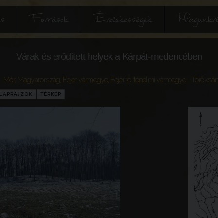
és
Források
Érdekességek
Magunkró
Várak és erődített helyek a Kárpát-medencében
Mór
,
Magyarország
,
Fejér vármegye
,
Fejér történelmi vármegye
- Töröksá
LAPRAJZOK
TÉRKÉP