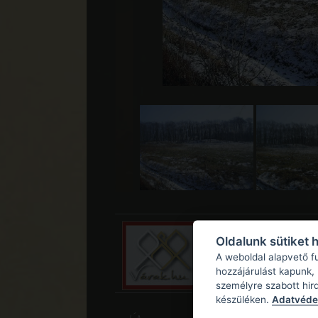
Oldalunk sütiket 
A weboldal alapvető f
hozzájárulást kapunk,
személyre szabott hir
készüléken.
Adatvédel