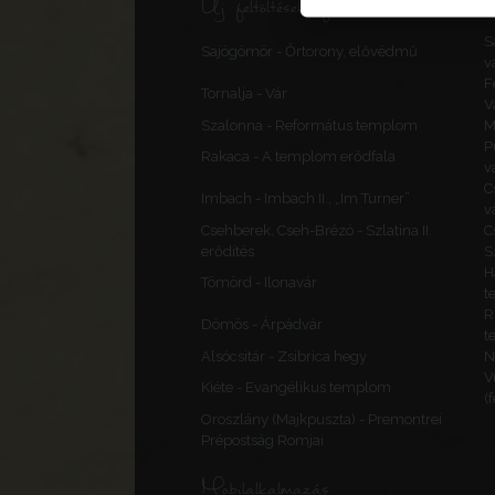
Új feltöltések, frissítések
S
Sajógömör - Őrtorony, elővédmű
v
F
Tornalja - Vár
V
Szalonna - Református templom
M
P
Rakaca - A templom erődfala
v
C
Imbach - Imbach II., „Im Turner”
v
Csehberek, Cseh-Brézó - Szlatina II.
C
erődítés
S
H
Tömörd - Ilonavár
t
R
Dömös - Árpádvár
t
Alsócsitár - Zsibrica hegy
N
V
Kiéte - Evangélikus templom
(
Oroszlány (Majkpuszta) - Premontrei
Prépostság Romjai
Mobilalkalmazás