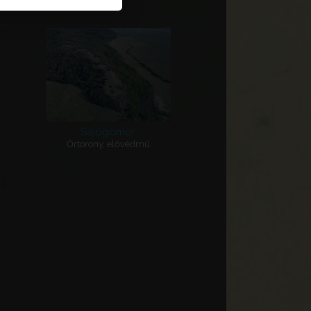
Sajógömör
Őrtorony, elővédmű