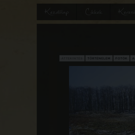
Kezdőlap
Cikkek
Keres
ÁTTEKINTÉS
TÖRTÉNELEM
FOTÓK
A