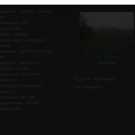
Ajánlott látnivalók
ajógömör - Várhegy - Gömör
ára
eketeváros - Vár -
ároserődítés
eszes - Várhegy
usztacsalád - Szolgagyőr,
árhely
sehberek, Cseh-Brézó - Brezó
Veliki Poganac
ára
Herbortya
sehberek, Cseh-Brézó -
zlatina I. sáncvár
áromudvar - Erődített
Keresési előzmények
emplom
imabrézó - Evangélikus
Mór - Töröksánc
emplom
yitragerencsér - Vár
ulkapordány - Várhely
feltételezett)