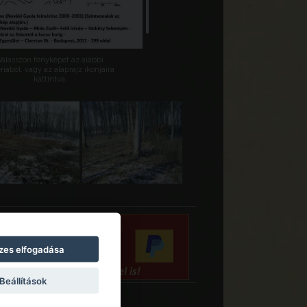
Válasszon fényképet az alábbi
riából, vagy az alaprajz ikonjaira
kattintva.
zes elfogadása
Beállítások