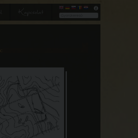
l
Kapcsolat
nc