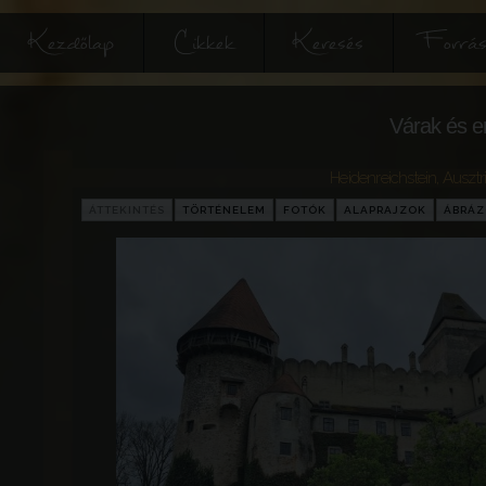
Kezdőlap
Cikkek
Keresés
Forrás
Várak és e
Heidenreichstein
,
Ausztr
ÁTTEKINTÉS
TÖRTÉNELEM
FOTÓK
ALAPRAJZOK
ÁBRÁ