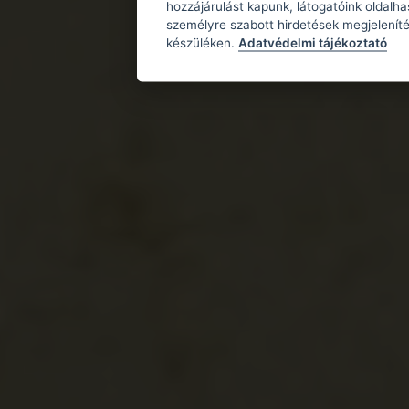
hozzájárulást kapunk, látogatóink oldalh
személyre szabott hirdetések megjeleníté
készüléken.
Adatvédelmi tájékoztató