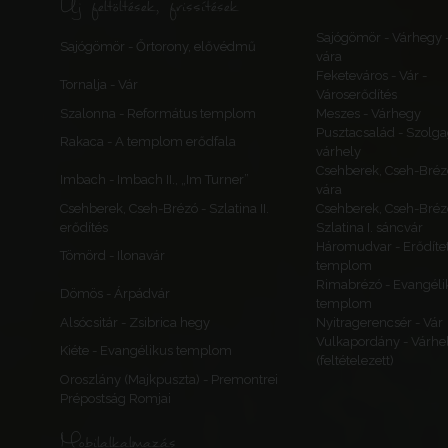
Új feltöltések, frissítések
Sajógömör - Várhegy 
Sajógömör - Őrtorony, elővédmű
vára
Feketeváros - Vár -
Tornalja - Vár
Városerődítés
Szalonna - Református templom
Meszes - Várhegy
Pusztacsalád - Szolga
Rakaca - A templom erődfala
várhely
Csehberek, Cseh-Bréz
Imbach - Imbach II., „Im Turner”
vára
Csehberek, Cseh-Brézó - Szlatina II.
Csehberek, Cseh-Bréz
erődítés
Szlatina I. sáncvár
Háromudvar - Erődítet
Tömörd - Ilonavár
templom
Rimabrézó - Evangéli
Dömös - Árpádvár
templom
Alsócsitár - Zsibrica hegy
Nyitragerencsér - Vár
Vulkapordány - Várhe
Kiéte - Evangélikus templom
(feltételezett)
Oroszlány (Majkpuszta) - Premontrei
Prépostság Romjai
Mobilalkalmazás