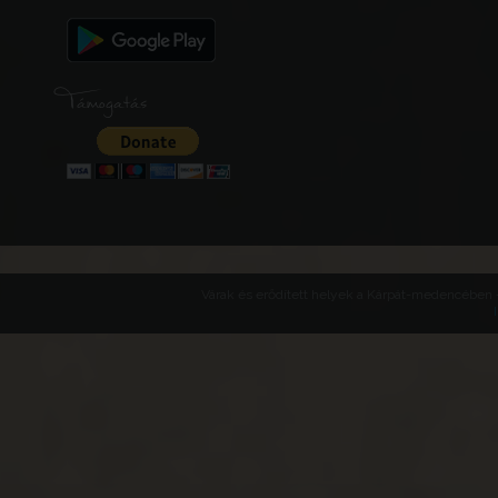
Támogatás
Várak és erődített helyek a Kárpát-medencében -