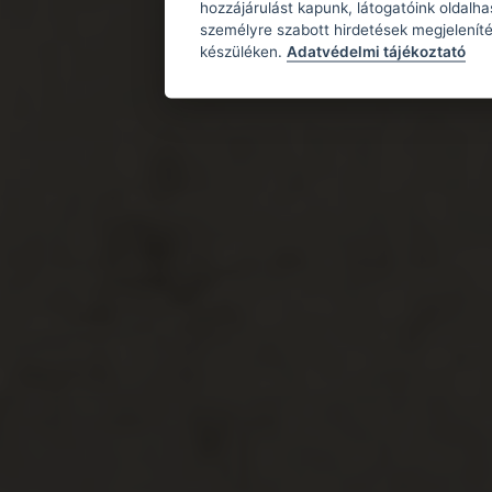
hozzájárulást kapunk, látogatóink oldalh
személyre szabott hirdetések megjeleníté
készüléken.
Adatvédelmi tájékoztató