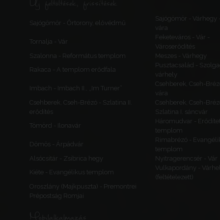
Új feltöltések, frissítések
Sajógömör - Várhegy 
Sajógömör - Őrtorony, elővédmű
vára
Feketeváros - Vár -
Tornalja - Vár
Városerődítés
Szalonna - Református templom
Meszes - Várhegy
Pusztacsalád - Szolga
Rakaca - A templom erődfala
várhely
Csehberek, Cseh-Bréz
Imbach - Imbach II., „Im Turner”
vára
Csehberek, Cseh-Brézó - Szlatina II.
Csehberek, Cseh-Bréz
erődítés
Szlatina I. sáncvár
Háromudvar - Erődítet
Tömörd - Ilonavár
templom
Rimabrézó - Evangéli
Dömös - Árpádvár
templom
Alsócsitár - Zsibrica hegy
Nyitragerencsér - Vár
Vulkapordány - Várhe
Kiéte - Evangélikus templom
(feltételezett)
Oroszlány (Majkpuszta) - Premontrei
Prépostság Romjai
Mobilalkalmazás