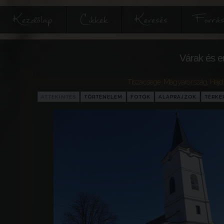
Kezdőlap
Cikkek
Keresés
Forrás
Várak és e
Tiszacsege
,
Magyarország
,
Hajd
ÁTTEKINTÉS
TÖRTÉNELEM
FOTÓK
ALAPRAJZOK
TÉRKÉ