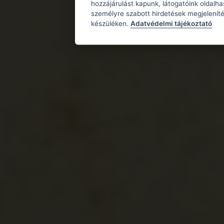
hozzájárulást kapunk, látogatóink oldalh
személyre szabott hirdetések megjeleníté
készüléken.
Adatvédelmi tájékoztató