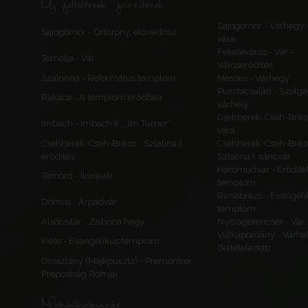
Új feltöltések, frissítések
Sajógömör - Várhegy 
Sajógömör - Őrtorony, elővédmű
vára
Feketeváros - Vár -
Tornalja - Vár
Városerődítés
Szalonna - Református templom
Meszes - Várhegy
Pusztacsalád - Szolga
Rakaca - A templom erődfala
várhely
Csehberek, Cseh-Bréz
Imbach - Imbach II., „Im Turner”
vára
Csehberek, Cseh-Brézó - Szlatina II.
Csehberek, Cseh-Bréz
erődítés
Szlatina I. sáncvár
Háromudvar - Erődítet
Tömörd - Ilonavár
templom
Rimabrézó - Evangéli
Dömös - Árpádvár
templom
Alsócsitár - Zsibrica hegy
Nyitragerencsér - Vár
Vulkapordány - Várhe
Kiéte - Evangélikus templom
(feltételezett)
Oroszlány (Majkpuszta) - Premontrei
Prépostság Romjai
Mobilalkalmazás