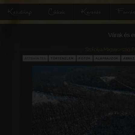
Kezdőlap
Cikkek
Keresés
Forrás
Várak és e
Szokolya
,
Magyarország
,
P
ÁTTEKINTÉS
TÖRTÉNELEM
FOTÓK
ALAPRAJZOK
ÁBRÁ