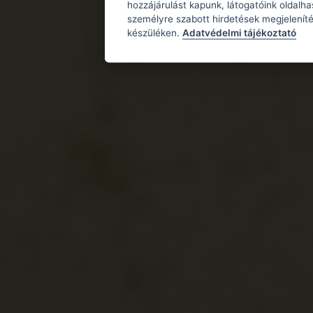
hozzájárulást kapunk, látogatóink oldalh
személyre szabott hirdetések megjeleníté
készüléken.
Adatvédelmi tájékoztató