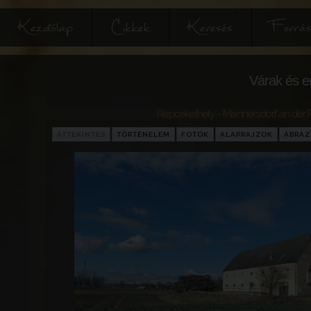
Kezdőlap
Cikkek
Keresés
Forrás
Várak és e
Répcekethely - Mannersdorf an der 
ÁTTEKINTÉS
TÖRTÉNELEM
FOTÓK
ALAPRAJZOK
ÁBRÁ