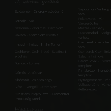
Új feltöltések, frissítések
Sajógömör - Várhegy 
Sajógömör - Őrtorony, elővédmű
vára
Feketeváros - Vár -
Tornalja - Vár
Városerődítés
Szalonna - Református templom
Meszes - Várhegy
Pusztacsalád - Szolga
Rakaca - A templom erődfala
várhely
Csehberek, Cseh-Bréz
Imbach - Imbach II., „Im Turner”
vára
Csehberek, Cseh-Brézó - Szlatina II.
Csehberek, Cseh-Bréz
erődítés
Szlatina I. sáncvár
Háromudvar - Erődítet
Tömörd - Ilonavár
templom
Rimabrézó - Evangéli
Dömös - Árpádvár
templom
Alsócsitár - Zsibrica hegy
Nyitragerencsér - Vár
Vulkapordány - Várhe
Kiéte - Evangélikus templom
(feltételezett)
Oroszlány (Majkpuszta) - Premontrei
Prépostság Romjai
Mobilalkalmazás