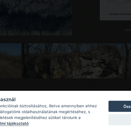
galé
használ
unkcióinak biztosításához, illetve amennyiben ehhez
Öss
 látogatóink oldalhasználatának megértéséhez, s
detések megjelenítéséhez sütiket tárolunk a
mi tájékoztató