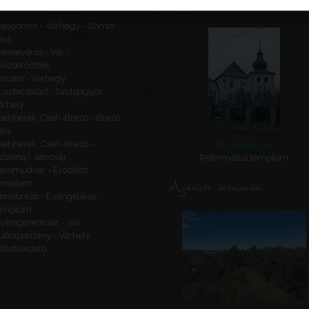
Kapcsolódó látnivalók
ajógömör - Várhegy - Gömör
ára
eketeváros - Vár -
ároserődítés
eszes - Várhegy
usztacsalád - Szolgagyőr,
árhely
sehberek, Cseh-Brézó - Brezó
ára
sehberek, Cseh-Brézó -
Rudabánya
zlatina I. sáncvár
Református templom
áromudvar - Erődített
Ajánlott látnivalók
emplom
imabrézó - Evangélikus
emplom
yitragerencsér - Vár
ulkapordány - Várhely
feltételezett)