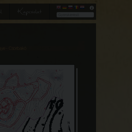
l
Kapcsolat
gye
- Csorbakő