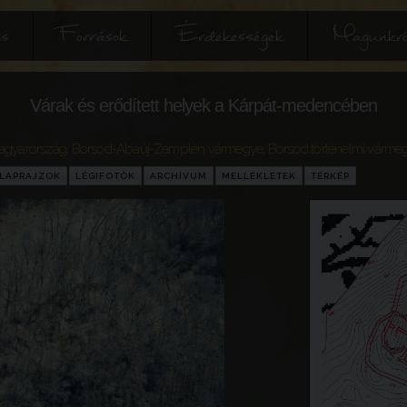
és
Források
Érdekességek
Magunkró
Várak és erődített helyek a Kárpát-medencében
agyarország
,
Borsod-Abaúj-Zemplén vármegye
,
Borsod történelmi várme
LAPRAJZOK
LÉGIFOTÓK
ARCHÍVUM
MELLÉKLETEK
TÉRKÉP