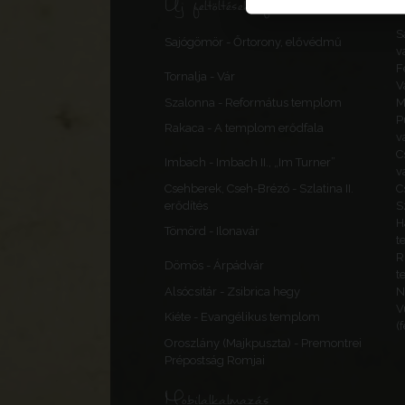
Új feltöltések, frissítések
S
Sajógömör - Őrtorony, elővédmű
v
F
Tornalja - Vár
V
Szalonna - Református templom
M
P
Rakaca - A templom erődfala
v
C
Imbach - Imbach II., „Im Turner”
v
Csehberek, Cseh-Brézó - Szlatina II.
C
erődítés
S
H
Tömörd - Ilonavár
t
R
Dömös - Árpádvár
t
Alsócsitár - Zsibrica hegy
N
V
Kiéte - Evangélikus templom
(
Oroszlány (Majkpuszta) - Premontrei
Prépostság Romjai
Mobilalkalmazás