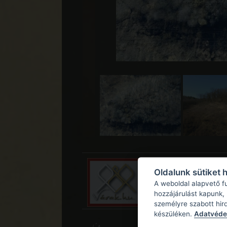
Oldalunk sütiket 
A weboldal alapvető f
hozzájárulást kapunk,
személyre szabott hir
készüléken.
Adatvédel