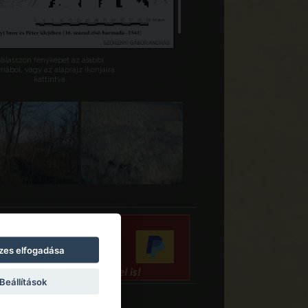
Válasszon fényképet az alábbi
riából, vagy az alaprajz ikonjaira
kattintva.
zes elfogadása
Beállítások