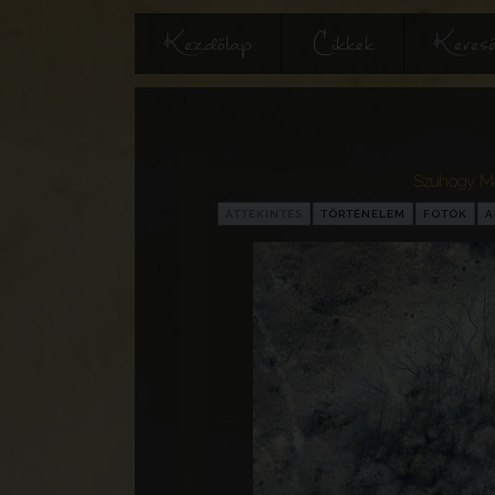
Kezdőlap
Cikkek
Keres
Szuhogy
,
M
ÁTTEKINTÉS
TÖRTÉNELEM
FOTÓK
A