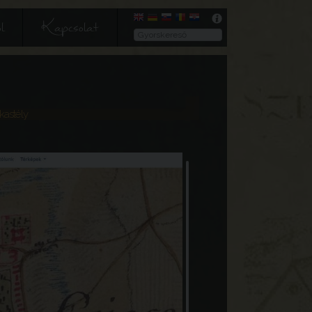
l
Kapcsolat
kastély