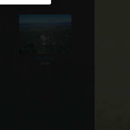
Sósújfalu
Sóvár