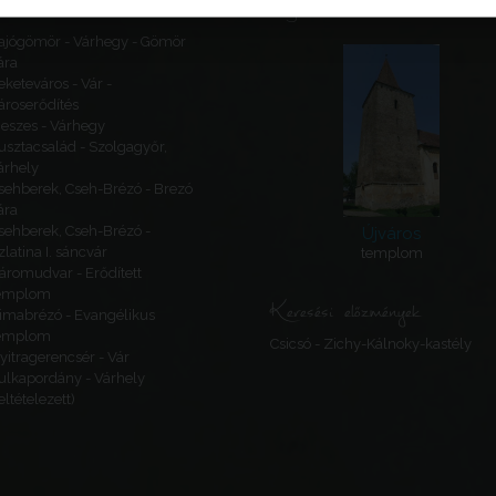
Ajánlott látnivalók
ajógömör - Várhegy - Gömör
ára
eketeváros - Vár -
ároserődítés
eszes - Várhegy
usztacsalád - Szolgagyőr,
árhely
sehberek, Cseh-Brézó - Brezó
ára
sehberek, Cseh-Brézó -
Újváros
zlatina I. sáncvár
templom
áromudvar - Erődített
emplom
Keresési előzmények
imabrézó - Evangélikus
emplom
Csicsó - Zichy-Kálnoky-kastély
yitragerencsér - Vár
ulkapordány - Várhely
feltételezett)