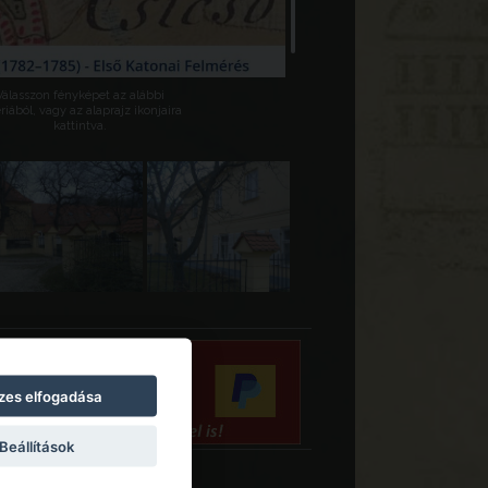
Válasszon fényképet az alábbi
riából, vagy az alaprajz ikonjaira
kattintva.
zes elfogadása
Beállítások