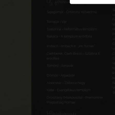
Új feltöltések, frissítések
S
Sajógömör - Őrtorony, elővédmű
v
F
Tornalja - Vár
V
Szalonna - Református templom
M
P
Rakaca - A templom erődfala
v
C
Imbach - Imbach II., „Im Turner”
v
Csehberek, Cseh-Brézó - Szlatina II.
C
erődítés
S
H
Tömörd - Ilonavár
t
R
Dömös - Árpádvár
t
Alsócsitár - Zsibrica hegy
N
V
Kiéte - Evangélikus templom
(
Oroszlány (Majkpuszta) - Premontrei
Prépostság Romjai
Mobilalkalmazás