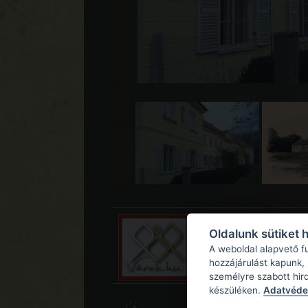
Oldalunk sütiket 
A weboldal alapvető f
hozzájárulást kapunk,
személyre szabott hir
készüléken.
Adatvédel