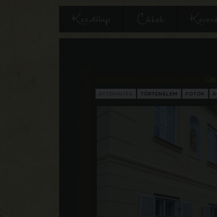
Kezdőlap
Cikkek
Keres
Csic
ÁTTEKINTÉS
TÖRTÉNELEM
FOTÓK
A