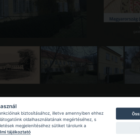
galé
használ
unkcióinak biztosításához, illetve amennyiben ehhez
Öss
 látogatóink oldalhasználatának megértéséhez, s
detések megjelenítéséhez sütiket tárolunk a
mi tájékoztató