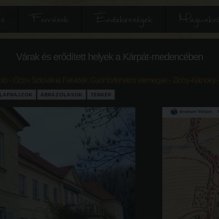
és
Források
Érdekességek
Magunkró
Várak és erődített helyek a Kárpát-medencében
só - Číčov
,
Szlovákia
,
Felvidék
,
Győr történelmi vármegye
- Zichy-Kálnoky-
LAPRAJZOK
ÁBRÁZOLÁSOK
TÉRKÉP