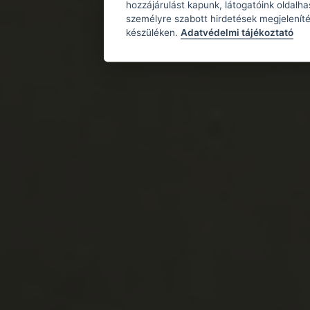
hozzájárulást kapunk, látogatóink oldalh
személyre szabott hirdetések megjeleníté
készüléken.
Adatvédelmi tájékoztató