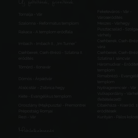
Új feltöltések, frissítések
Feketeváros - Vár -
Tornalja - Vár
Városerődítés
Szalonna - Református templom
Meszes - Várhegy
Pusztacsalád - Szolga
Rakaca - A templom erődfala
várhely
Csehberek, Cseh-Bréz
Imbach - Imbach II., „Im Turner”
vára
Csehberek, Cseh-Brézó - Szlatina II.
Csehberek, Cseh-Bréz
erődítés
Szlatina I. sáncvár
Háromudvar - Erődítet
Tömörd - Ilonavár
templom
Rimabrézó - Evangéli
Dömös - Árpádvár
templom
Alsócsitár - Zsibrica hegy
Nyitragerencsér - Vár
Vulkapordány - Várhe
Kiéte - Evangélikus templom
(feltételezett)
Oroszlány (Majkpuszta) - Premontrei
Cibakháza - Kiserőd, 
Prépostság Romjai
erődítések
Rezi - Vár
Kurityán - Pálos kolos
Mobilalkalmazás