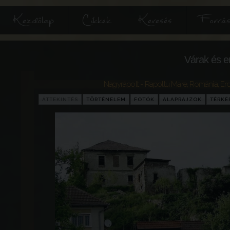
Kezdőlap
Cikkek
Keresés
Forrás
Várak és e
Nagyrápolt - Rapoltu Mare
,
Románia
,
Erd
ÁTTEKINTÉS
TÖRTÉNELEM
FOTÓK
ALAPRAJZOK
TÉRKÉ