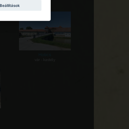
Beállítások
Holics
vár - kastély