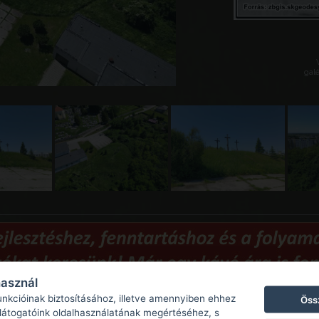
galé
használ
unkcióinak biztosításához, illetve amennyiben ehhez
Öss
 látogatóink oldalhasználatának megértéséhez, s