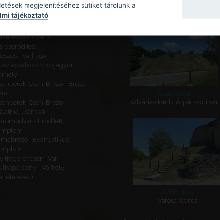
Kapcsolódó látnivalók
detések megjelenítéséhez sütiket tárolunk a
mi tájékoztató
ajógömör - Várhegy - Gömör
ára
eketeváros - Vár -
ároserődítés
eszes - Várhegy
usztacsalád - Szolgagyőr,
árhely
sehberek, Cseh-Brézó - Brezó
Szakolca
ára
Kálvária-domb, Árpád-kori vár
sehberek, Cseh-Brézó -
zlatina I. sáncvár
áromudvar - Erődített
emplom
imabrézó - Evangélikus
emplom
yitragerencsér - Vár
ulkapordány - Várhely
feltételezett)
Szakolca
Városerődítés