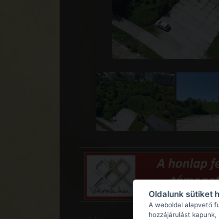
Oldalunk sütiket 
A weboldal alapvető f
hozzájárulást kapunk,