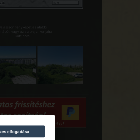
Válasszon fényképet az alábbi
riából, vagy az alaprajz ikonjaira
kattintva.
zes elfogadása