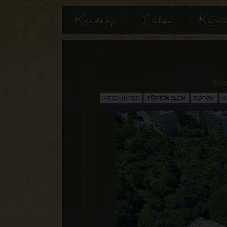
Kezdőlap
Cikkek
Keres
Holi
ÁTTEKINTÉS
TÖRTÉNELEM
FOTÓK
A