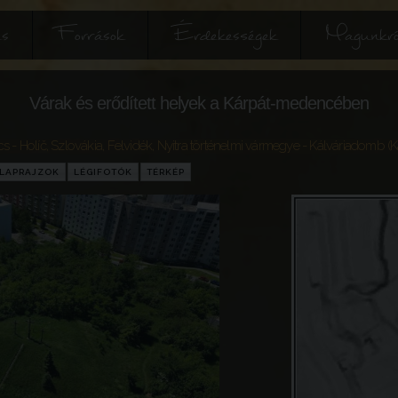
és
Források
Érdekességek
Magunkró
Várak és erődített helyek a Kárpát-medencében
cs - Holíč
,
Szlovákia
,
Felvidék
,
Nyitra történelmi vármegye
- Kálváriadomb (Ka
LAPRAJZOK
LÉGIFOTÓK
TÉRKÉP