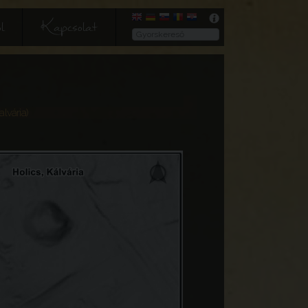
l
Kapcsolat
lvária)