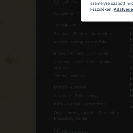
Új feltöltések, frissítések
személyre szabott hir
készüléken.
Adatvédel
S
Sajógömör - Őrtorony, elővédmű
v
F
Tornalja - Vár
V
Szalonna - Református templom
M
P
Rakaca - A templom erődfala
v
C
Imbach - Imbach II., „Im Turner”
v
Csehberek, Cseh-Brézó - Szlatina II.
C
erődítés
S
H
Tömörd - Ilonavár
t
R
Dömös - Árpádvár
t
Alsócsitár - Zsibrica hegy
N
V
Kiéte - Evangélikus templom
(
Oroszlány (Majkpuszta) - Premontrei
Prépostság Romjai
Mobilalkalmazás