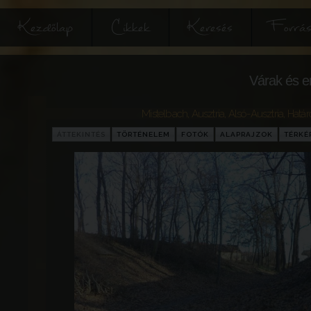
Kezdőlap
Cikkek
Keresés
Forrás
Várak és e
Mistelbach
,
Ausztria
,
Alsó-Ausztria
,
Határ
ÁTTEKINTÉS
TÖRTÉNELEM
FOTÓK
ALAPRAJZOK
TÉRKÉ