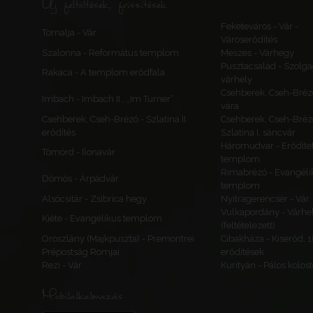
Új feltöltések, frissítések
Feketeváros - Vár -
Tornalja - Vár
Városerődítés
Szalonna - Református templom
Meszes - Várhegy
Pusztacsalád - Szolga
Rakaca - A templom erődfala
várhely
Csehberek, Cseh-Bréz
Imbach - Imbach II., „Im Turner”
vára
Csehberek, Cseh-Brézó - Szlatina II.
Csehberek, Cseh-Bréz
erődítés
Szlatina I. sáncvár
Háromudvar - Erődítet
Tömörd - Ilonavár
templom
Rimabrézó - Evangéli
Dömös - Árpádvár
templom
Alsócsitár - Zsibrica hegy
Nyitragerencsér - Vár
Vulkapordány - Várhe
Kiéte - Evangélikus templom
(feltételezett)
Oroszlány (Majkpuszta) - Premontrei
Cibakháza - Kiserőd, 
Prépostság Romjai
erődítések
Rezi - Vár
Kurityán - Pálos kolos
Mobilalkalmazás