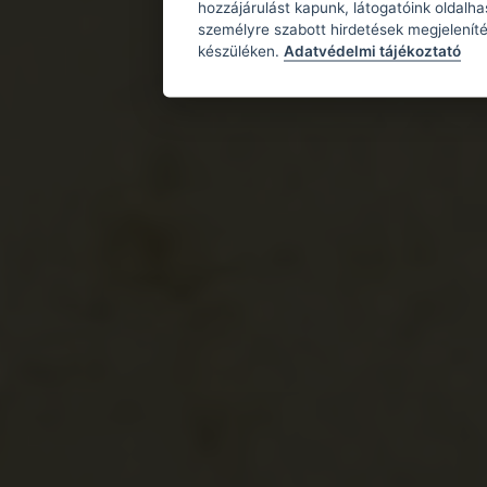
hozzájárulást kapunk, látogatóink oldalh
személyre szabott hirdetések megjeleníté
készüléken.
Adatvédelmi tájékoztató