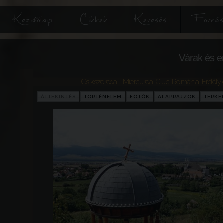
Kezdőlap
Cikkek
Keresés
Forrás
Várak és e
Csíkszereda - Miercurea-Ciuc
,
Románia
,
Erdély 
ÁTTEKINTÉS
TÖRTÉNELEM
FOTÓK
ALAPRAJZOK
TÉRKÉ