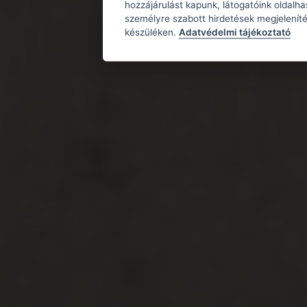
hozzájárulást kapunk, látogatóink oldalh
személyre szabott hirdetések megjeleníté
készüléken.
Adatvédelmi tájékoztató