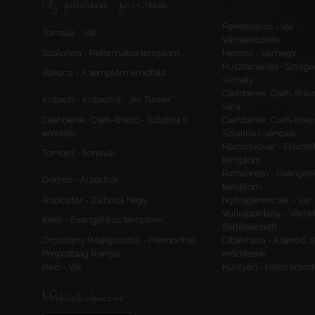
Új feltöltések, frissítések
Feketeváros - Vár -
Tornalja - Vár
Városerődítés
Szalonna - Református templom
Meszes - Várhegy
Pusztacsalád - Szolga
Rakaca - A templom erődfala
várhely
Csehberek, Cseh-Bréz
Imbach - Imbach II., „Im Turner”
vára
Csehberek, Cseh-Brézó - Szlatina II.
Csehberek, Cseh-Bréz
erődítés
Szlatina I. sáncvár
Háromudvar - Erődítet
Tömörd - Ilonavár
templom
Rimabrézó - Evangéli
Dömös - Árpádvár
templom
Alsócsitár - Zsibrica hegy
Nyitragerencsér - Vár
Vulkapordány - Várhe
Kiéte - Evangélikus templom
(feltételezett)
Oroszlány (Majkpuszta) - Premontrei
Cibakháza - Kiserőd, 
Prépostság Romjai
erődítések
Rezi - Vár
Kurityán - Pálos kolos
Mobilalkalmazás