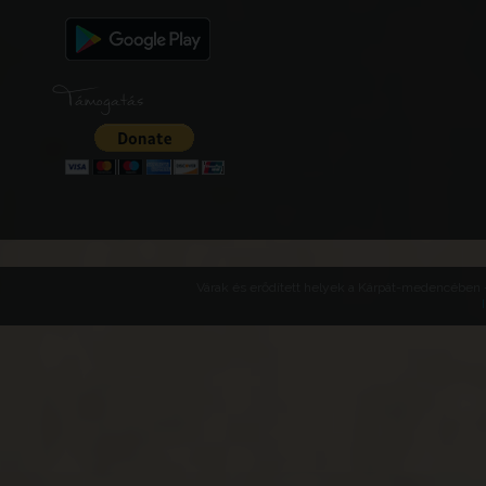
Támogatás
Várak és erődített helyek a Kárpát-medencében -