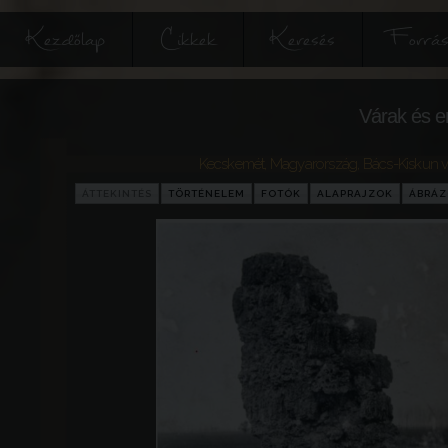
Kezdőlap
Cikkek
Keresés
Forrás
Várak és e
Kecskemét
,
Magyarország
,
Bács-Kiskun 
ÁTTEKINTÉS
TÖRTÉNELEM
FOTÓK
ALAPRAJZOK
ÁBRÁ