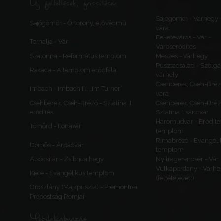
Új feltöltések, frissítések
Sajógömör - Várhegy 
Sajógömör - Őrtorony, elővédmű
vára
Feketeváros - Vár -
Tornalja - Vár
Városerődítés
Szalonna - Református templom
Meszes - Várhegy
Pusztacsalád - Szolga
Rakaca - A templom erődfala
várhely
Csehberek, Cseh-Bréz
Imbach - Imbach II., „Im Turner”
vára
Csehberek, Cseh-Brézó - Szlatina II.
Csehberek, Cseh-Bréz
erődítés
Szlatina I. sáncvár
Háromudvar - Erődítet
Tömörd - Ilonavár
templom
Rimabrézó - Evangéli
Dömös - Árpádvár
templom
Alsócsitár - Zsibrica hegy
Nyitragerencsér - Vár
Vulkapordány - Várhe
Kiéte - Evangélikus templom
(feltételezett)
Oroszlány (Majkpuszta) - Premontrei
Prépostság Romjai
Mobilalkalmazás