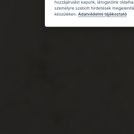
hozzájárulást kapunk, látogatóink oldalh
személyre szabott hirdetések megjeleníté
készüléken.
Adatvédelmi tájékoztató