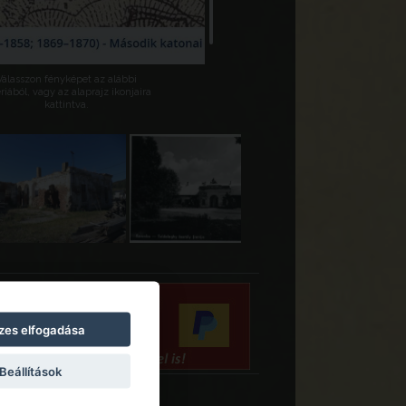
Válasszon fényképet az alábbi
riából, vagy az alaprajz ikonjaira
kattintva.
zes elfogadása
Beállítások