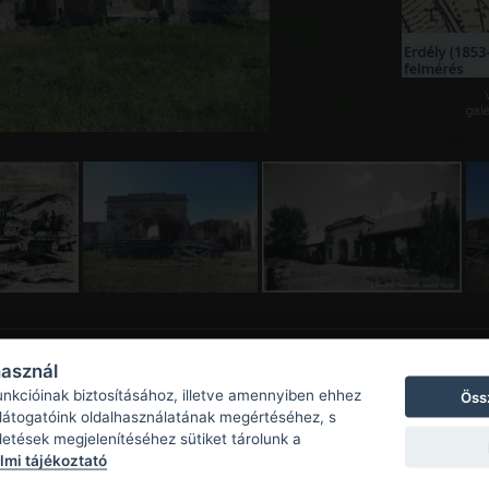
galé
használ
unkcióinak biztosításához, illetve amennyiben ehhez
Öss
 látogatóink oldalhasználatának megértéséhez, s
detések megjelenítéséhez sütiket tárolunk a
mi tájékoztató