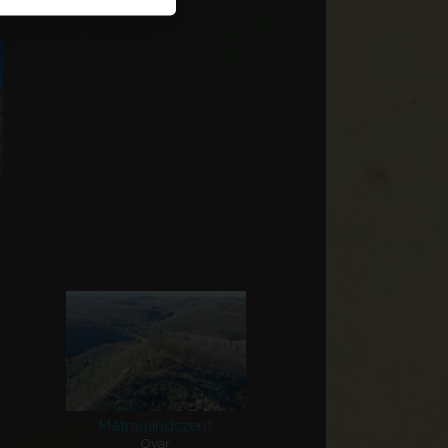
Mátramindszent
Óvár