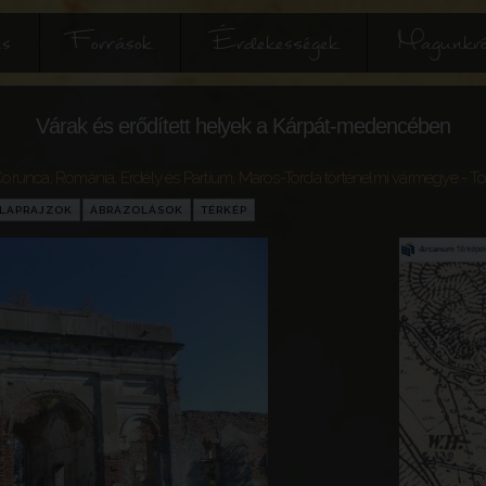
és
Források
Érdekességek
Magunkró
Várak és erődített helyek a Kárpát-medencében
Corunca
,
Románia
,
Erdély és Partium
,
Maros-Torda történelmi vármegye
- To
LAPRAJZOK
ÁBRÁZOLÁSOK
TÉRKÉP