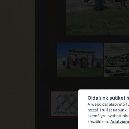
Oldalunk sütiket 
A weboldal alapvető f
hozzájárulást kapunk,
személyre szabott hir
készüléken.
Adatvédel