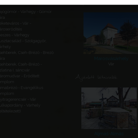
Kapcsolódó látnivalók
ajógömör - Várhegy - Gömör
ára
eketeváros - Vár -
ároserődítés
eszes - Várhegy
usztacsalád - Szolgagyőr,
árhely
sehberek, Cseh-Brézó - Brezó
Marosvásárhely
ára
Vár
sehberek, Cseh-Brézó -
zlatina I. sáncvár
Ajánlott látnivalók
áromudvar - Erődített
emplom
imabrézó - Evangélikus
emplom
yitragerencsér - Vár
ulkapordány - Várhely
feltételezett)
Aljmaš-Almás