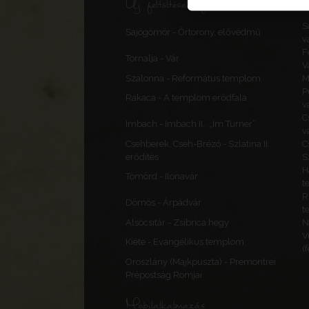
Új feltöltések, frissítések
S
Sajógömör - Őrtorony, elővédmű
v
F
Tornalja - Vár
V
Szalonna - Református templom
M
P
Rakaca - A templom erődfala
v
C
Imbach - Imbach II., „Im Turner”
v
Csehberek, Cseh-Brézó - Szlatina II.
C
erődítés
S
H
Tömörd - Ilonavár
t
R
Dömös - Árpádvár
t
Alsócsitár - Zsibrica hegy
N
V
Kiéte - Evangélikus templom
(
Oroszlány (Majkpuszta) - Premontrei
Prépostság Romjai
Mobilalkalmazás