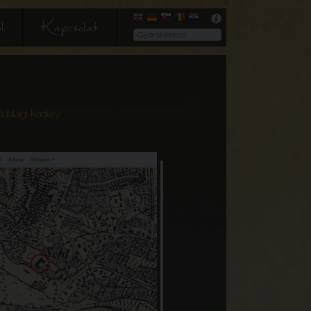
l
Kapcsolat
ldalagi-kastély