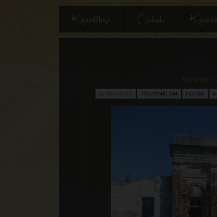
Kezdőlap
Cikkek
Keres
Koronka - 
ÁTTEKINTÉS
TÖRTÉNELEM
FOTÓK
A